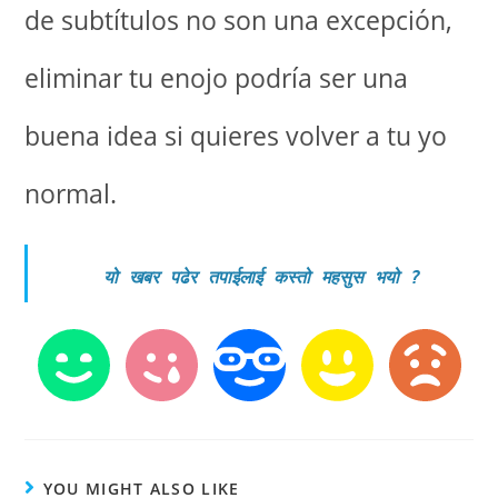
de subtítulos no son una excepción,
eliminar tu enojo podría ser una
buena idea si quieres volver a tu yo
normal.
यो खबर पढेर तपाईलाई कस्तो महसुस भयो
?
YOU MIGHT ALSO LIKE