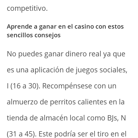
competitivo.
Aprende a ganar en el casino con estos
sencillos consejos
No puedes ganar dinero real ya que
es una aplicación de juegos sociales,
I (16 a 30). Recompénsese con un
almuerzo de perritos calientes en la
tienda de almacén local como BJs, N
(31 a 45). Este podría ser el tiro en el