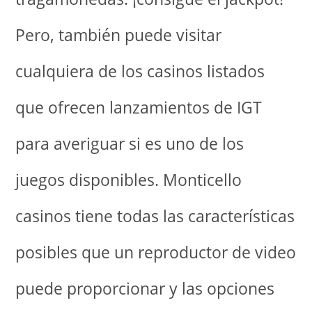
Pero, también puede visitar
cualquiera de los casinos listados
que ofrecen lanzamientos de IGT
para averiguar si es uno de los
juegos disponibles. Monticello
casinos tiene todas las características
posibles que un reproductor de video
puede proporcionar y las opciones