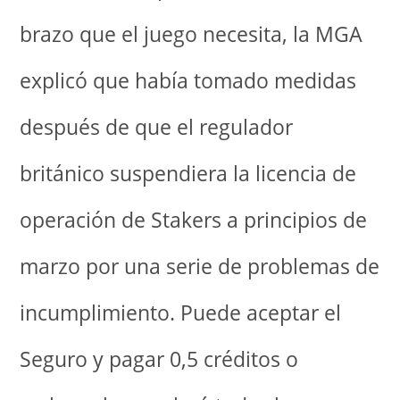
brazo que el juego necesita, la MGA
explicó que había tomado medidas
después de que el regulador
británico suspendiera la licencia de
operación de Stakers a principios de
marzo por una serie de problemas de
incumplimiento. Puede aceptar el
Seguro y pagar 0,5 créditos o