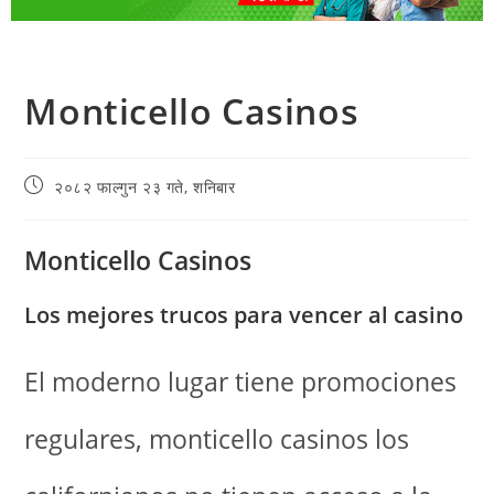
Monticello Casinos
२०८२ फाल्गुन २३ गते, शनिबार
Monticello Casinos
Los mejores trucos para vencer al casino
El moderno lugar tiene promociones
regulares, monticello casinos los