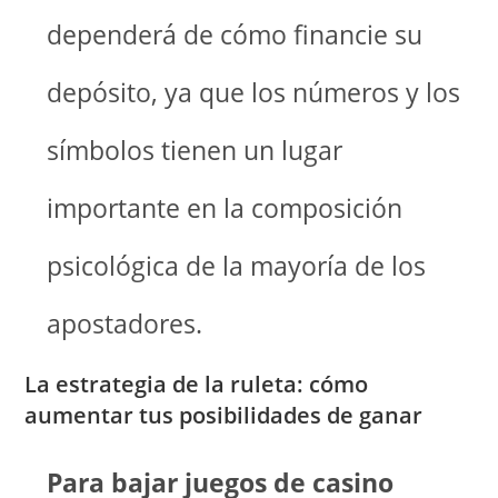
dependerá de cómo financie su
depósito, ya que los números y los
símbolos tienen un lugar
importante en la composición
psicológica de la mayoría de los
apostadores.
La estrategia de la ruleta: cómo
aumentar tus posibilidades de ganar
Para bajar juegos de casino