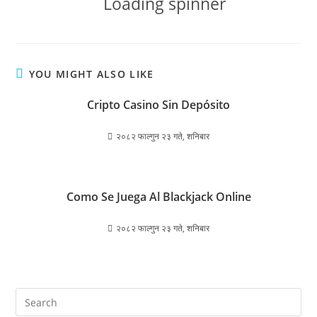
YOU MIGHT ALSO LIKE
Cripto Casino Sin Depósito
२०८२ फाल्गुन २३ गते, शनिबार
Como Se Juega Al Blackjack Online
२०८२ फाल्गुन २३ गते, शनिबार