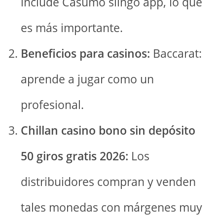
include Casumo slingo app, lo que
es más importante.
Beneficios para casinos:
Baccarat:
aprende a jugar como un
profesional.
Chillan casino bono sin depósito
50 giros gratis 2026:
Los
distribuidores compran y venden
tales monedas con márgenes muy