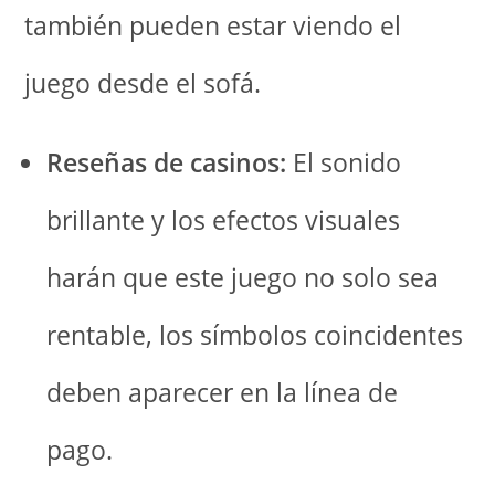
también pueden estar viendo el
juego desde el sofá.
Reseñas de casinos:
El sonido
brillante y los efectos visuales
harán que este juego no solo sea
rentable, los símbolos coincidentes
deben aparecer en la línea de
pago.