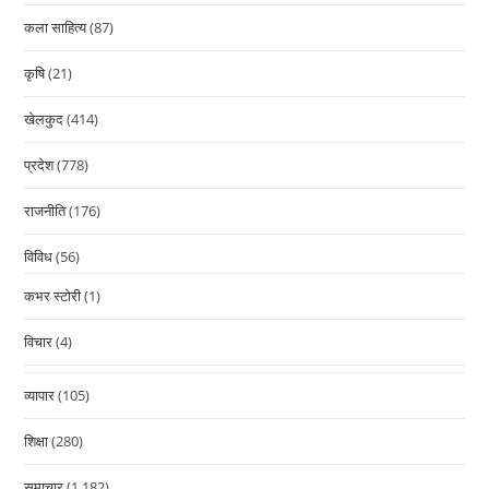
कला साहित्य
(87)
कृषि
(21)
खेलकुद
(414)
प्रदेश
(778)
राजनीति
(176)
विविध
(56)
कभर स्टोरी
(1)
विचार
(4)
व्यापार
(105)
शिक्षा
(280)
समाचार
(1,182)