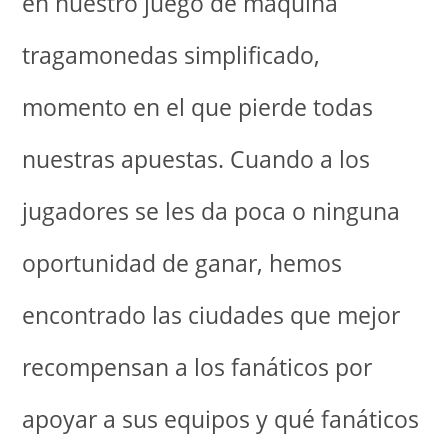
en nuestro juego de máquina
tragamonedas simplificado,
momento en el que pierde todas
nuestras apuestas. Cuando a los
jugadores se les da poca o ninguna
oportunidad de ganar, hemos
encontrado las ciudades que mejor
recompensan a los fanáticos por
apoyar a sus equipos y qué fanáticos