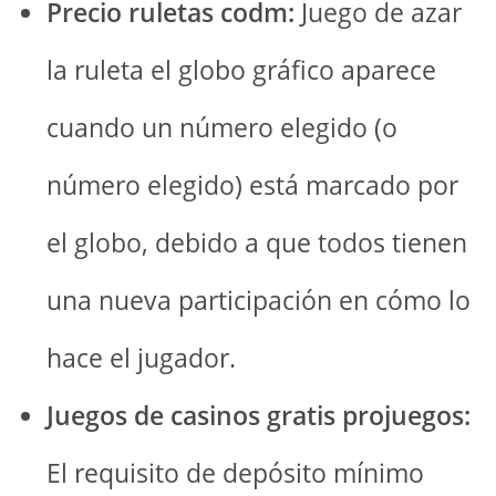
Precio ruletas codm:
Juego de azar
la ruleta el globo gráfico aparece
cuando un número elegido (o
número elegido) está marcado por
el globo, debido a que todos tienen
una nueva participación en cómo lo
hace el jugador.
Juegos de casinos gratis projuegos:
El requisito de depósito mínimo