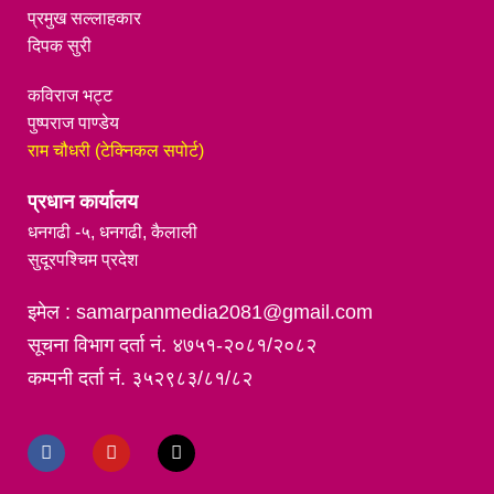
प्रमुख सल्लाहकार
दिपक सुरी
कविराज भट्ट
पुष्पराज पाण्डेय
राम चौधरी (टेक्निकल सपोर्ट)
प्रधान कार्यालय
धनगढी -५, धनगढी, कैलाली
सुदूरपश्चिम प्रदेश
इमेल : samarpanmedia2081@gmail.com
सूचना विभाग दर्ता नं. ४७५१-२०८१/२०८२
कम्पनी दर्ता नं. ३५२९८३/८१/८२