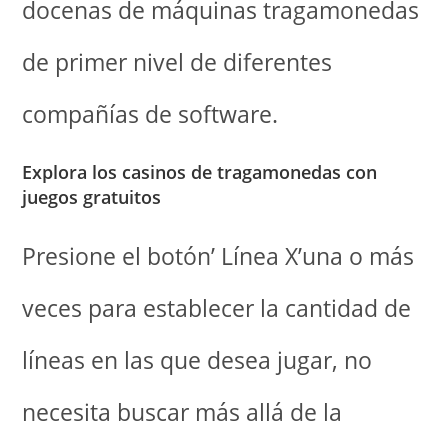
docenas de máquinas tragamonedas
de primer nivel de diferentes
compañías de software.
Explora los casinos de tragamonedas con
juegos gratuitos
Presione el botón’ Línea X’una o más
veces para establecer la cantidad de
líneas en las que desea jugar, no
necesita buscar más allá de la