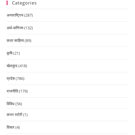
Categories
अन्तराष्ट्रिय
(287)
अर्थ-वाणिज्य
(132)
कला साहित्य
(89)
कृषि
(21)
खेलकुद
(418)
प्रदेश
(786)
राजनीति
(179)
विविध
(56)
कभर स्टोरी
(1)
विचार
(4)