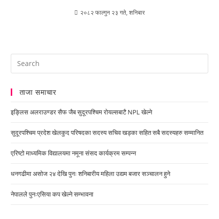
२०८२ फाल्गुन २३ गते, शनिबार
ताजा समाचार
इङ्लिस अलराउण्डर सैफ जैब सुदूरपश्चिम रोयल्सबाटै NPL खेल्ने
सुदूरपश्चिम प्रदेश खेलकुद परिषदका सदस्य सचिव खड्का सहित सबै सदस्यहरु सम्मानित
एरिष्टो माध्यमिक विद्यालयमा नमूना संसद कार्यक्रम सम्पन्न
धनगढीमा असोज २४ देखि पुनः शनिबारीय महिला उद्यम बजार सञ्चालन हुने
नेपालले पुनःएसिया कप खेल्ने सम्भावना