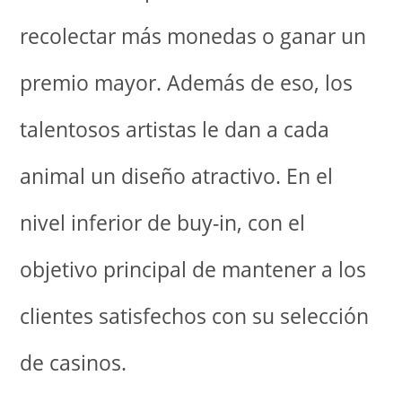
recolectar más monedas o ganar un
premio mayor. Además de eso, los
talentosos artistas le dan a cada
animal un diseño atractivo. En el
nivel inferior de buy-in, con el
objetivo principal de mantener a los
clientes satisfechos con su selección
de casinos.