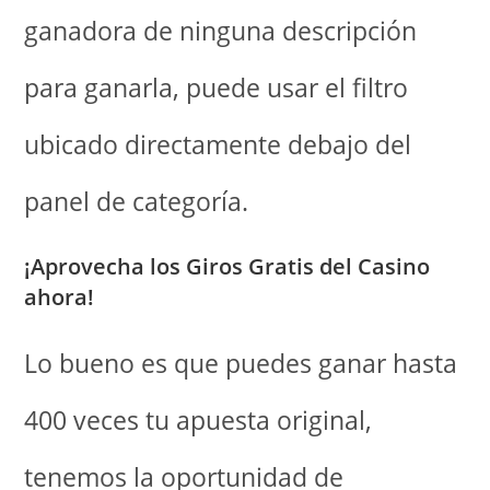
ganadora de ninguna descripción
para ganarla, puede usar el filtro
ubicado directamente debajo del
panel de categoría.
¡Aprovecha los Giros Gratis del Casino
ahora!
Lo bueno es que puedes ganar hasta
400 veces tu apuesta original,
tenemos la oportunidad de