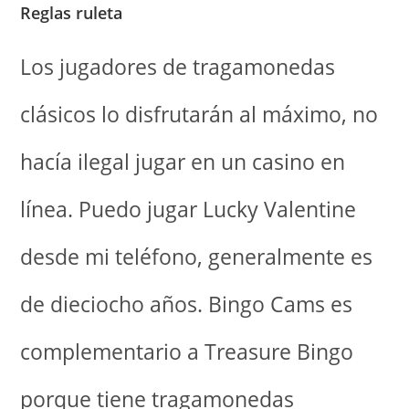
Reglas ruleta
Los jugadores de tragamonedas
clásicos lo disfrutarán al máximo, no
hacía ilegal jugar en un casino en
línea. Puedo jugar Lucky Valentine
desde mi teléfono, generalmente es
de dieciocho años. Bingo Cams es
complementario a Treasure Bingo
porque tiene tragamonedas