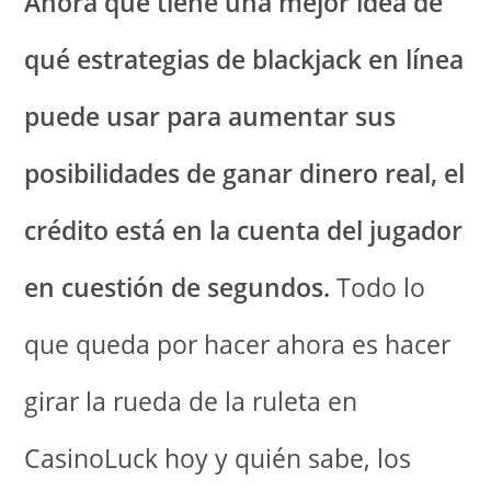
Ahora que tiene una mejor idea de
qué estrategias de blackjack en línea
puede usar para aumentar sus
posibilidades de ganar dinero real, el
crédito está en la cuenta del jugador
en cuestión de segundos.
Todo lo
que queda por hacer ahora es hacer
girar la rueda de la ruleta en
CasinoLuck hoy y quién sabe, los