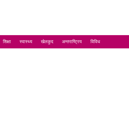
शिक्षा
स्वास्थ्य
खेलकुद
अन्तराष्ट्रिय
विविध