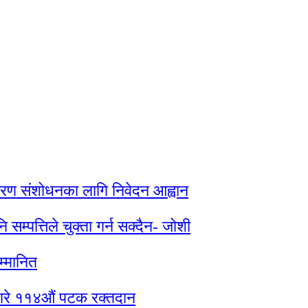
िवरण संशोधनका लागि निवेदन आह्वान
म्पत्तिले चुक्ता गर्न सक्दैन- जोशी
म्मानित
 गरे ११४औं पटक रक्तदान