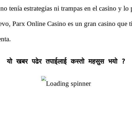
no tenía estrategias ni trampas en el casino y lo
evo, Parx Online Casino es un gran casino que 
nta.
यो खबर पढेर तपाईलाई कस्तो महसुस भयो
?