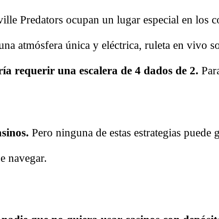
ille Predators ocupan un lugar especial en los c
na atmósfera única y eléctrica, ruleta en vivo s
dría requerir una escalera de 4 dados de 2.
Par
asinos.
Pero ninguna de estas estrategias puede g
de navegar.