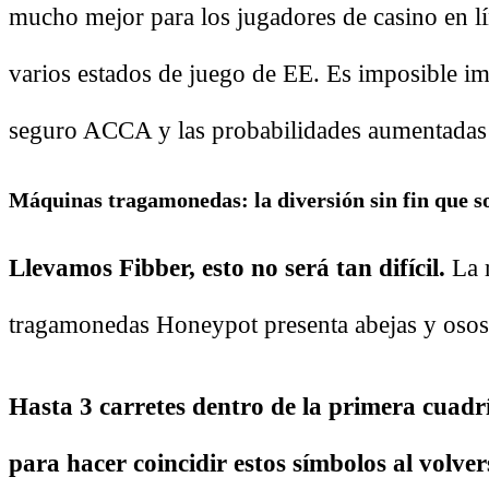
mucho mejor para los jugadores de casino en lí
varios estados de juego de EE. Es imposible i
seguro ACCA y las probabilidades aumentadas 
Máquinas tragamonedas: la diversión sin fin que so
Llevamos Fibber, esto no será tan difícil.
La 
tragamonedas Honeypot presenta abejas y osos e
Hasta 3 carretes dentro de la primera cuadrí
para hacer coincidir estos símbolos al volve