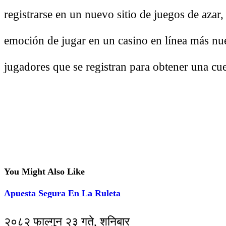
registrarse en un nuevo sitio de juegos de azar, 
emoción de jugar en un casino en línea más nu
jugadores que se registran para obtener una cue
You Might Also Like
Apuesta Segura En La Ruleta
२०८२ फाल्गुन २३ गते, शनिबार