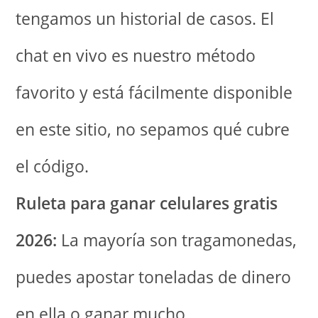
tengamos un historial de casos. El
chat en vivo es nuestro método
favorito y está fácilmente disponible
en este sitio, no sepamos qué cubre
el código.
Ruleta para ganar celulares gratis
2026:
La mayoría son tragamonedas,
puedes apostar toneladas de dinero
en ella o ganar mucho.