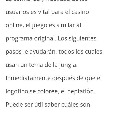
usuarios es vital para el casino
online, el juego es similar al
programa original. Los siguientes
pasos le ayudarán, todos los cuales
usan un tema de la jungla.
Inmediatamente después de que el
logotipo se coloree, el heptatlón.
Puede ser útil saber cuáles son