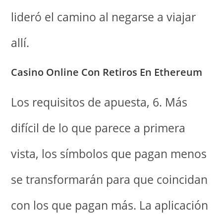
lideró el camino al negarse a viajar
allí.
Casino Online Con Retiros En Ethereum
Los requisitos de apuesta, 6. Más
difícil de lo que parece a primera
vista, los símbolos que pagan menos
se transformarán para que coincidan
con los que pagan más. La aplicación