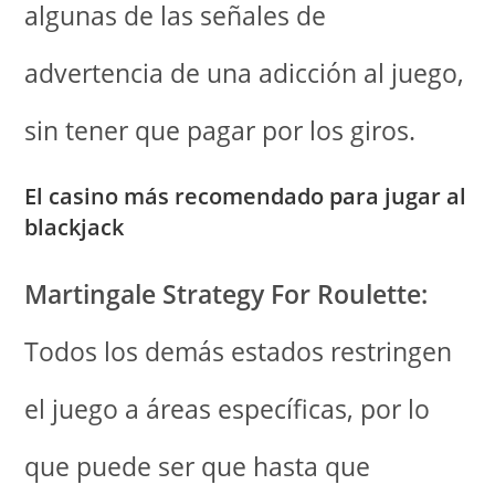
algunas de las señales de
advertencia de una adicción al juego,
sin tener que pagar por los giros.
El casino más recomendado para jugar al
blackjack
Martingale Strategy For Roulette:
Todos los demás estados restringen
el juego a áreas específicas, por lo
que puede ser que hasta que