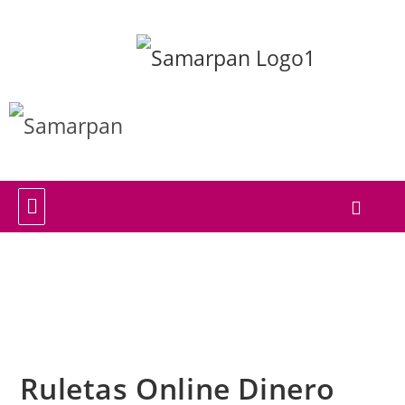
Ruletas Online Dinero