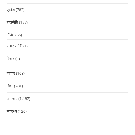
प्रदेश
(782)
राजनीति
(177)
विविध
(56)
कभर स्टोरी
(1)
विचार
(4)
व्यापार
(108)
शिक्षा
(281)
समाचार
(1,187)
स्वास्थ्य
(120)