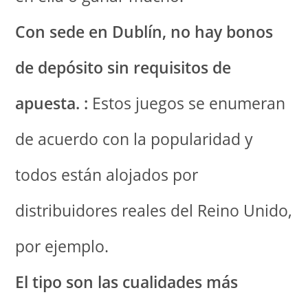
Con sede en Dublín, no hay bonos
de depósito sin requisitos de
apuesta. :
Estos juegos se enumeran
de acuerdo con la popularidad y
todos están alojados por
distribuidores reales del Reino Unido,
por ejemplo.
El tipo son las cualidades más