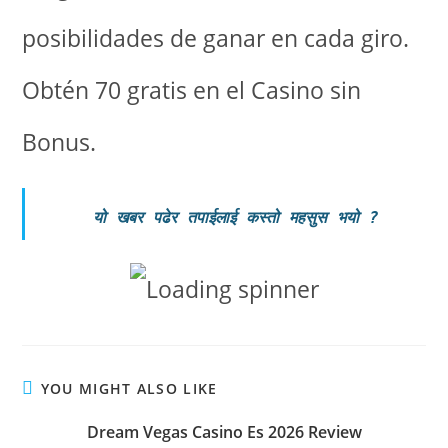
posibilidades de ganar en cada giro.
Obtén 70 gratis en el Casino sin
Bonus.
यो खबर पढेर तपाईलाई कस्तो महसुस भयो
?
YOU MIGHT ALSO LIKE
Dream Vegas Casino Es 2026 Review