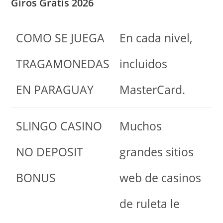
Giros Gratis 2026
COMO SE JUEGA
En cada nivel,
TRAGAMONEDAS
incluidos
EN PARAGUAY
MasterCard.
SLINGO CASINO
Muchos
NO DEPOSIT
grandes sitios
BONUS
web de casinos
de ruleta le