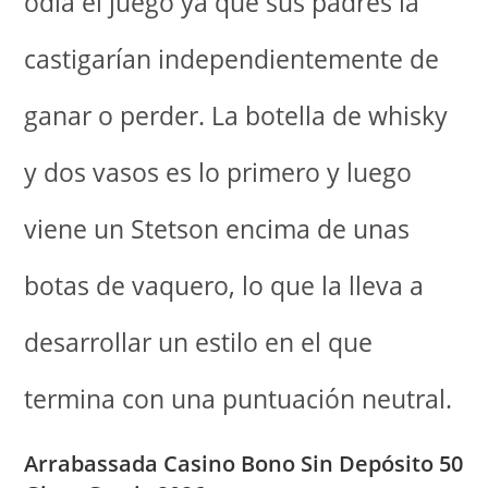
odia el juego ya que sus padres la
castigarían independientemente de
ganar o perder. La botella de whisky
y dos vasos es lo primero y luego
viene un Stetson encima de unas
botas de vaquero, lo que la lleva a
desarrollar un estilo en el que
termina con una puntuación neutral.
Arrabassada Casino Bono Sin Depósito 50