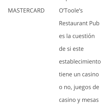
MASTERCARD
O’Toole’s
Restaurant Pub
es la cuestión
de si este
establecimiento
tiene un casino
o no, juegos de
casino y mesas