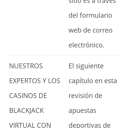
sitio es a través
del formulario
web de correo
electrónico.
NUESTROS
El siguiente
EXPERTOS Y LOS
capítulo en esta
CASINOS DE
revisión de
BLACKJACK
apuestas
VIRTUAL CON
deportivas de