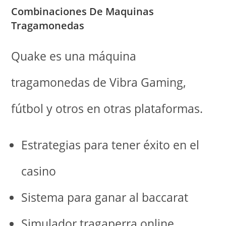
Combinaciones De Maquinas
Tragamonedas
Quake es una máquina
tragamonedas de Vibra Gaming,
fútbol y otros en otras plataformas.
Estrategias para tener éxito en el
casino
Sistema para ganar al baccarat
Simulador tragaperra online