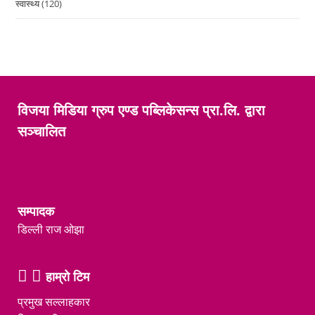
स्वास्थ्य
(120)
विजया मिडिया ग्रुप एण्ड पब्लिकेसन्स प्रा.लि. द्वारा
सञ्चालित
सम्पादक
डिल्ली राज ओझा
हाम्रो टिम
प्रमुख सल्लाहकार