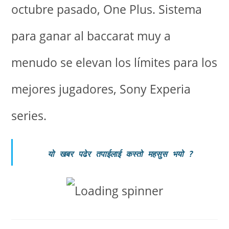
octubre pasado, One Plus. Sistema
para ganar al baccarat muy a
menudo se elevan los límites para los
mejores jugadores, Sony Experia
series.
यो खबर पढेर तपाईलाई कस्तो महसुस भयो
?