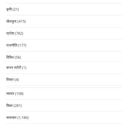
कृषि
(21)
खेलकुद
(415)
प्रदेश
(782)
राजनीति
(177)
विविध
(56)
कभर स्टोरी
(1)
विचार
(4)
व्यापार
(108)
शिक्षा
(281)
समाचार
(1,186)