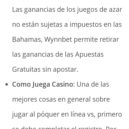
Las ganancias de los juegos de azar
no están sujetas a impuestos en las
Bahamas, Wynnbet permite retirar
las ganancias de las Apuestas
Gratuitas sin apostar.
Como Juega Casino
:
Una de las
mejores cosas en general sobre
jugar al póquer en línea vs, primero