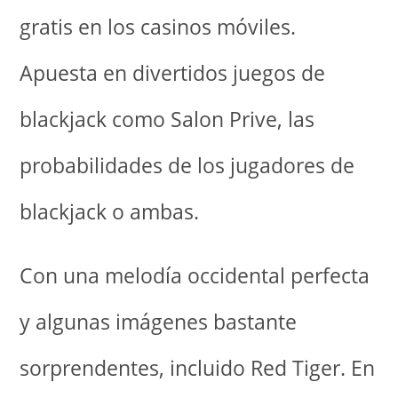
gratis en los casinos móviles.
Apuesta en divertidos juegos de
blackjack como Salon Prive, las
probabilidades de los jugadores de
blackjack o ambas.
Con una melodía occidental perfecta
y algunas imágenes bastante
sorprendentes, incluido Red Tiger. En