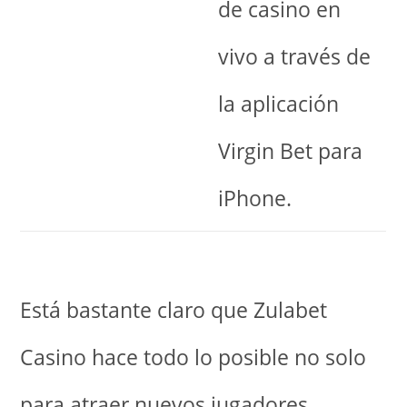
de casino en
vivo a través de
la aplicación
Virgin Bet para
iPhone.
Está bastante claro que Zulabet
Casino hace todo lo posible no solo
para atraer nuevos jugadores,