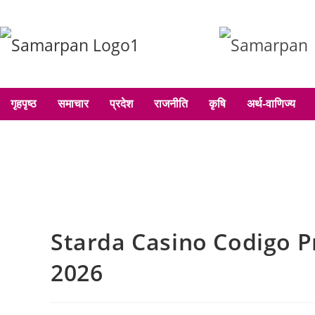
गृहपृष्ठ
समाचार
प्रदेश
राजनीति
कृषि
अर्थ-वाणिज्य
Starda Casino Codigo 
2026