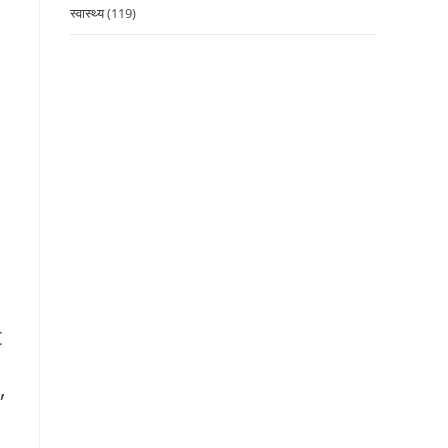
स्वास्थ्य
(119)
t
,