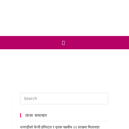
ताजा समाचार
धनगढीको केजी हस्पिटल र मृतक पक्षबीच २२ लाखमा मिलापत्र