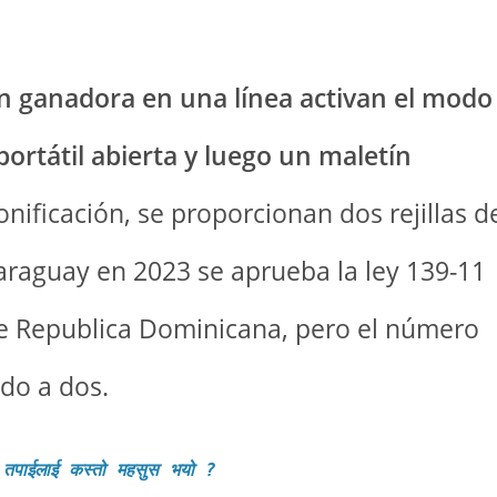
 ganadora en una línea activan el modo
ortátil abierta y luego un maletín
onificación, se proporcionan dos rejillas d
araguay en 2023 se aprueba la ley 139-11
e Republica Dominicana, pero el número
ado a dos.
 तपाईलाई कस्तो महसुस भयो
?