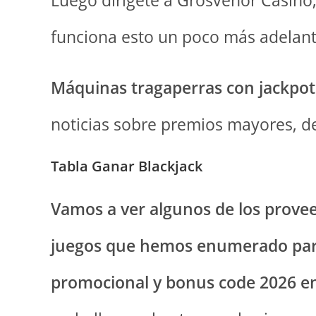
funciona esto un poco más adelante
Máquinas tragaperras con jackpot
noticias sobre premios mayores, d
Tabla Ganar Blackjack
Vamos a ver algunos de los prove
juegos que hemos enumerado para
promocional y bonus code 2026 e