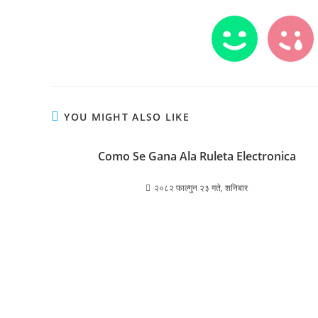
YOU MIGHT ALSO LIKE
Como Se Gana Ala Ruleta Electronica
२०८२ फाल्गुन २३ गते, शनिबार