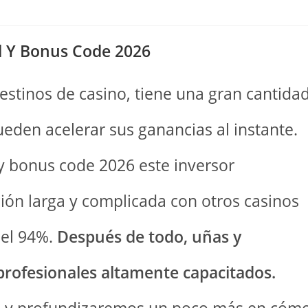
l Y Bonus Code 2026
estinos de casino, tiene una gran cantida
eden acelerar sus ganancias al instante.
y bonus code 2026 este inversor
ción larga y complicada con otros casinos
del 94%.
Después de todo, uñas y
profesionales altamente capacitados.
o, y profundizaremos un poco más en cóm