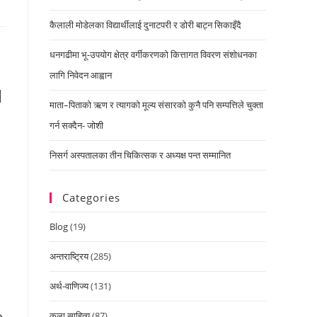
कैलाली मोडेलका विद्यार्थीलाई दुनाटपरी र डोरी बाट्न सिकाइँदै
धनगढीमा भू-उपयोग क्षेत्र वर्गीकरणको कित्तागत विवरण संशोधनका
लागि निवेदन आह्वान
d
माता–पिताको ऋण र त्यागको मूल्य संसारको कुनै पनि सम्पत्तिले चुक्ता
गर्न सक्दैन- जोशी
निसर्ग अस्पतालका तीन चिकित्सक र अध्यक्ष पन्त सम्मानित
Categories
Blog
(19)
अन्तराष्ट्रिय
(285)
अर्थ-वाणिज्य
(131)
o
कला साहित्य
(87)