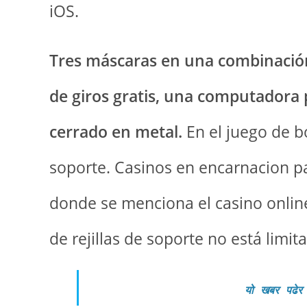
iOS.
Tres máscaras en una combinación
de giros gratis, una computadora p
cerrado en metal.
En el juego de b
soporte. Casinos en encarnacion p
donde se menciona el casino onlin
de rejillas de soporte no está limit
यो खबर पढेर