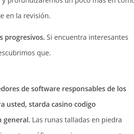
 en la revisión.
s progresivos.
Si encuentra interesantes
escubrimos que.
edores de software responsables de los
 usted, starda casino codigo
n general.
Las runas talladas en piedra