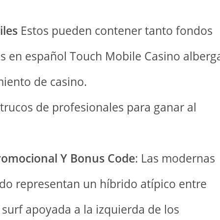
iles
Estos pueden contener tanto fondos
tis en español Touch Mobile Casino alberg
iento de casino.
 trucos de profesionales para ganar al
romocional Y Bonus Code
: Las modernas
do representan un híbrido atípico entre
 surf apoyada a la izquierda de los