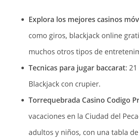
Explora los mejores casinos móv
como giros, blackjack online gra
muchos otros tipos de entretenim
Tecnicas para jugar baccarat
: 21
Blackjack con crupier.
Torrequebrada Casino Codigo P
vacaciones en la Ciudad del Peca
adultos y niños, con una tabla de