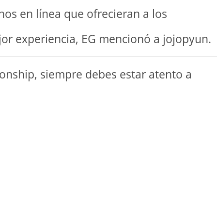
nos en línea que ofrecieran a los
jor experiencia, EG mencionó a jojopyun.
nship, siempre debes estar atento a