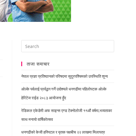
ताजा समाचार
नेपाल प्रज्ञा प्रतिष्ठानको परिषदमा सुदूरपश्चिमको उपस्थिति शून्य
ओल्के पर्वलाई प्रर्वद्धन गर्ने उद्येश्यले धनगढीमा पहिलोपटक ओल्के
हेरिटेज राईड २०८३ आयोजना हुँद
रेडिकल एकेडेमी अफ साइन्स एण्ड टेक्नोलोजी ११औं वर्षमा,भव्यताका
साथ मनायो वार्षिकोत्सव
धनगढीको केजी हस्पिटल र मृतक पक्षबीच २२ लाखमा मिलापत्र