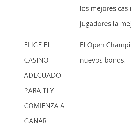
los mejores casi
jugadores la me
ELIGE EL
El Open Champio
CASINO
nuevos bonos.
ADECUADO
PARA TI Y
COMIENZA A
GANAR