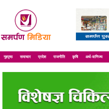
गृहपृष्ठ
समाचार
प्रदेश
राजनीति
कृषि
अर्थ-वाणिज्य