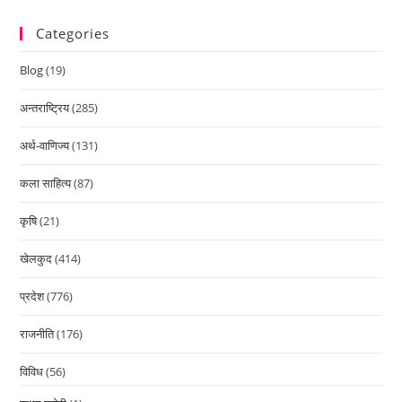
Categories
Blog
(19)
अन्तराष्ट्रिय
(285)
अर्थ-वाणिज्य
(131)
कला साहित्य
(87)
कृषि
(21)
खेलकुद
(414)
प्रदेश
(776)
राजनीति
(176)
विविध
(56)