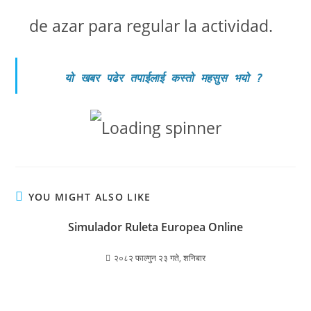
de azar para regular la actividad.
यो खबर पढेर तपाईलाई कस्तो महसुस भयो
?
YOU MIGHT ALSO LIKE
Simulador Ruleta Europea Online
२०८२ फाल्गुन २३ गते, शनिबार