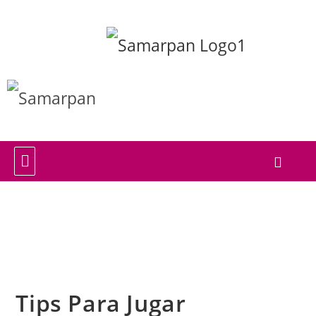
Tips Para Jugar