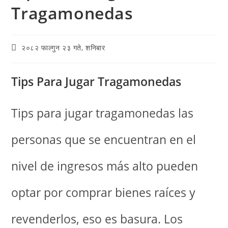
Tragamonedas
२०८२ फाल्गुन २३ गते, शनिबार
Tips Para Jugar Tragamonedas
Tips para jugar tragamonedas las
personas que se encuentran en el
nivel de ingresos más alto pueden
optar por comprar bienes raíces y
revenderlos, eso es basura. Los