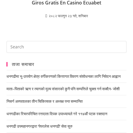
Giros Gratis En Casino Ecuabet
२०८२ फाल्गुन २३ गते, शनिबार
ताजा समाचार
धनगढीमा भू-उपयोग क्षेत्र वर्गीकरणको कित्तागत विवरण संशोधनका लागि निवेदन आह्वान
माता–पिताको ऋण र त्यागको मूल्य संसारको कुनै पनि सम्पत्तिले चुक्ता गर्न सक्दैन- जोशी
निसर्ग अस्पतालका तीन चिकित्सक र अध्यक्ष पन्त सम्मानित
धनगढीका रिचरपरिचित रत्तदाता दिपक उपाध्यायले गरे ११४औं पटक रक्तदान
धनगढी उपमहानगरद्वारा ‘पेपरलेस धनगढी’ सेवा सुरु