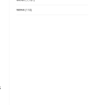
.
स्वास्थ्य
(118)
s