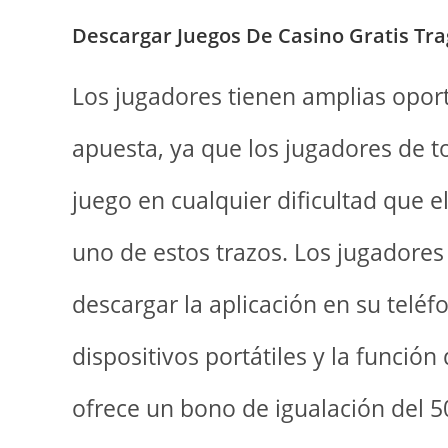
Descargar Juegos De Casino Gratis Tr
Los jugadores tienen amplias opor
apuesta, ya que los jugadores de t
juego en cualquier dificultad que el
uno de estos trazos. Los jugadores
descargar la aplicación en su teléf
dispositivos portátiles y la funció
ofrece un bono de igualación del 5