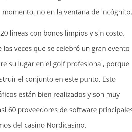
el momento, no en la ventana de incógnito
20 líneas con bonos limpios y sin costo.
 las veces que se celebró un gran evento
bre su lugar en el golf profesional, porque
truir el conjunto en este punto. Esto
gráficos están bien realizados y son muy
asi 60 proveedores de software principale
mos del casino Nordicasino.