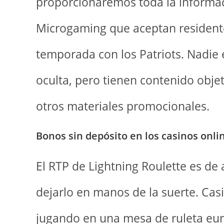
proporcionaremos toda la informac
Microgaming que aceptan residente
temporada con los Patriots. Nadie e
oculta, pero tienen contenido obje
otros materiales promocionales.
Bonos sin depósito en los casinos onli
El RTP de Lightning Roulette es de
dejarlo en manos de la suerte. Casi
jugando en una mesa de ruleta eur