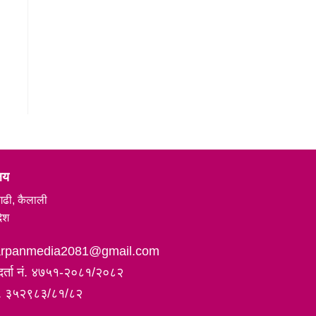
ालय
गढी, कैलाली
देश
marpanmedia2081@gmail.com
 दर्ता नं. ४७५१-२०८१/२०८२
 नं. ३५२९८३/८१/८२