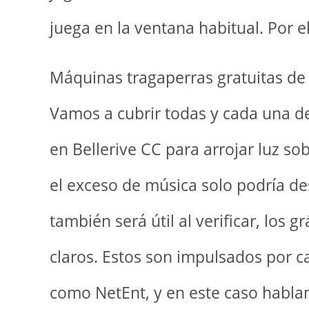
juega en la ventana habitual. Por 
Máquinas tragaperras gratuitas de 
Vamos a cubrir todas y cada una de
en Bellerive CC para arrojar luz so
el exceso de música solo podría des
también será útil al verificar, los 
claros. Estos son impulsados por c
como NetEnt, y en este caso habla