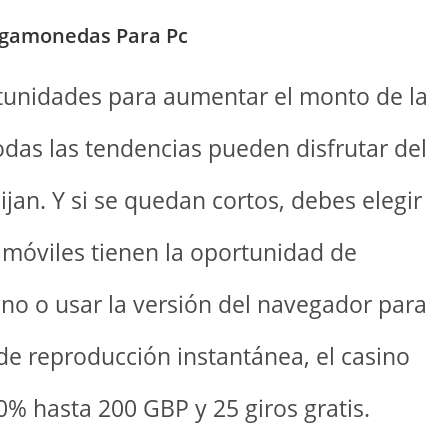
agamonedas Para Pc
tunidades para aumentar el monto de la
odas las tendencias pueden disfrutar del
ijan. Y si se quedan cortos, debes elegir
 móviles tienen la oportunidad de
ono o usar la versión del navegador para
n de reproducción instantánea, el casino
0% hasta 200 GBP y 25 giros gratis.