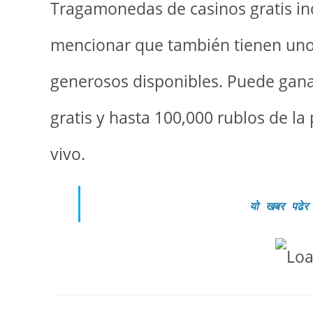
Tragamonedas de casinos gratis in
mencionar que también tienen uno
generosos disponibles. Puede ganar 
gratis y hasta 100,000 rublos de la
vivo.
यो खबर पढेर