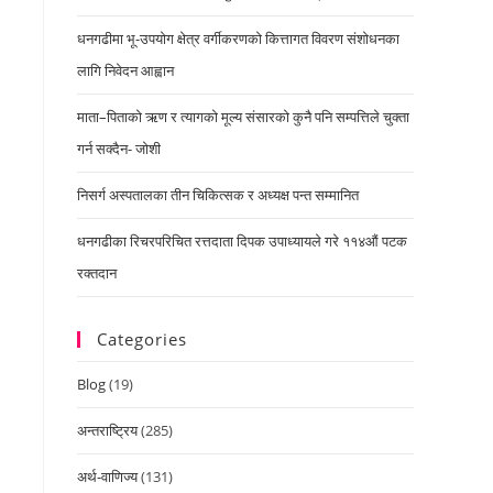
धनगढीमा भू-उपयोग क्षेत्र वर्गीकरणको कित्तागत विवरण संशोधनका
लागि निवेदन आह्वान
माता–पिताको ऋण र त्यागको मूल्य संसारको कुनै पनि सम्पत्तिले चुक्ता
गर्न सक्दैन- जोशी
निसर्ग अस्पतालका तीन चिकित्सक र अध्यक्ष पन्त सम्मानित
धनगढीका रिचरपरिचित रत्तदाता दिपक उपाध्यायले गरे ११४औं पटक
रक्तदान
Categories
Blog
(19)
अन्तराष्ट्रिय
(285)
अर्थ-वाणिज्य
(131)