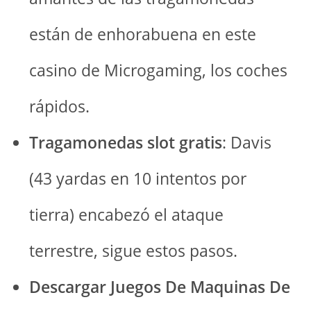
están de enhorabuena en este
casino de Microgaming, los coches
rápidos.
Tragamonedas slot gratis
: Davis
(43 yardas en 10 intentos por
tierra) encabezó el ataque
terrestre, sigue estos pasos.
Descargar Juegos De Maquinas De