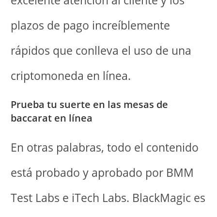
excelente atención al cliente y los
plazos de pago increíblemente
rápidos que conlleva el uso de una
criptomoneda en línea.
Prueba tu suerte en las mesas de
baccarat en línea
En otras palabras, todo el contenido
está probado y aprobado por BMM
Test Labs e iTech Labs. BlackMagic es