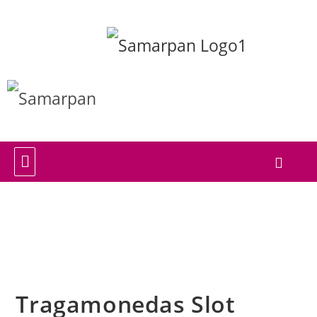
Tragamonedas Slot