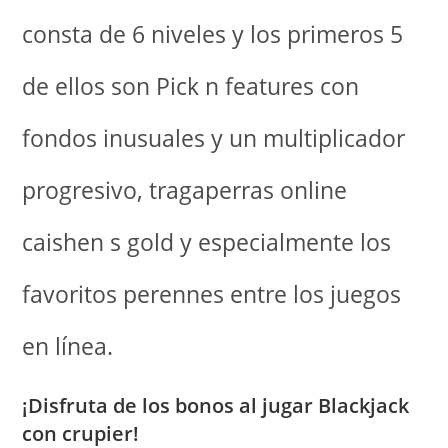
consta de 6 niveles y los primeros 5
de ellos son Pick n features con
fondos inusuales y un multiplicador
progresivo, tragaperras online
caishen s gold y especialmente los
favoritos perennes entre los juegos
en línea.
¡Disfruta de los bonos al jugar Blackjack
con crupier!