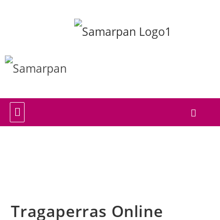
Tragaperras Online