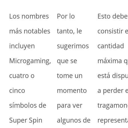
Los nombres
Por lo
Esto debe
más notables
tanto, le
consistir 
incluyen
sugerimos
cantidad
Microgaming,
que se
máxima q
cuatro o
tome un
está disp
cinco
momento
a perder 
símbolos de
para ver
tragamon
Super Spin
algunos de
represen