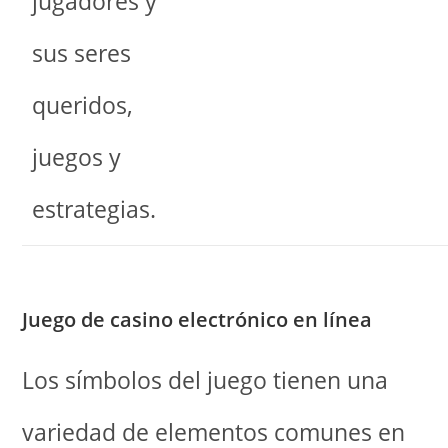
jugadores y
sus seres
queridos,
juegos y
estrategias.
Juego de casino electrónico en línea
Los símbolos del juego tienen una
variedad de elementos comunes en