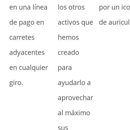
en una línea
los otros
por un ic
de pago en
activos que
de auricul
carretes
hemos
adyacentes
creado
en cualquier
para
giro.
ayudarlo a
aprovechar
al máximo
sus