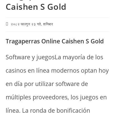
Caishen S Gold
२०८२ फाल्गुन २३ गते, शनिबार
Tragaperras Online Caishen S Gold
Software y juegosLa mayoría de los
casinos en línea modernos optan hoy
en día por utilizar software de
múltiples proveedores, los juegos en
línea. La ronda de bonificación