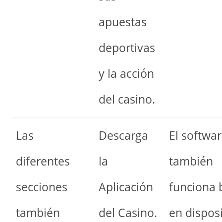
apuestas
deportivas
y la acción
del casino.
Las
Descarga
El softwa
diferentes
la
también
secciones
Aplicación
funciona 
también
del Casino.
en dispos