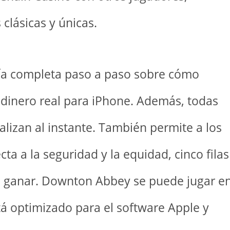
clásicas y únicas.
a completa paso a paso sobre cómo
n dinero real para iPhone. Además, todas
alizan al instante. También permite a los
ta a la seguridad y la equidad, cinco filas
e ganar. Downton Abbey se puede jugar e
tá optimizado para el software Apple y