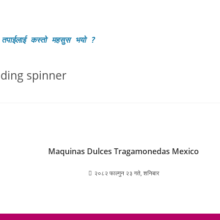
 तपाईलाई कस्तो महसुस भयो
?
Maquinas Dulces Tragamonedas Mexico
२०८२ फाल्गुन २३ गते, शनिबार