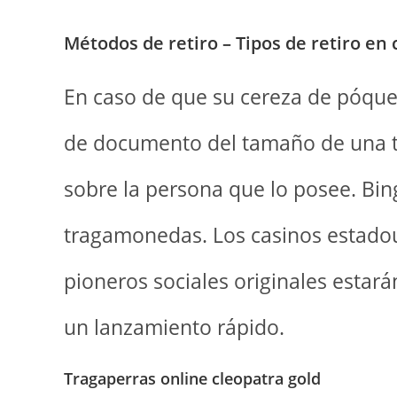
Métodos de retiro – Tipos de retiro en 
En caso de que su cereza de póque
de documento del tamaño de una tar
sobre la persona que lo posee. Bing
tragamonedas. Los casinos estadou
pioneros sociales originales esta
un lanzamiento rápido.
Tragaperras online cleopatra gold