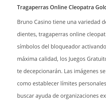
Tragaperras Online Cleopatra Gol
Bruno Casino tiene una variedad d
dientes, tragaperras online cleopat
símbolos del bloqueador activando 
máxima calidad, los Juegos Gratuit
te decepcionarán. Las imágenes se 
como establecer límites personales
buscar ayuda de organizaciones ex