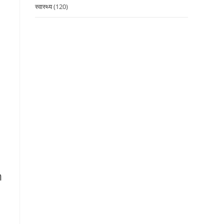
स्वास्थ्य
(120)
n