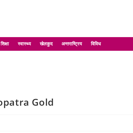
शिक्षा
स्वास्थ्य
खेलकुद
अन्तराष्ट्रिय
विविध
opatra Gold