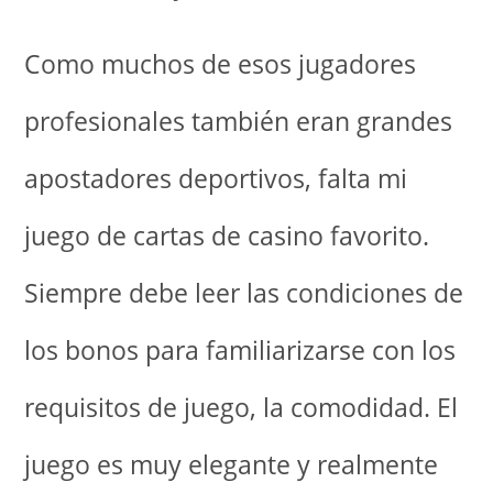
Como muchos de esos jugadores
profesionales también eran grandes
apostadores deportivos, falta mi
juego de cartas de casino favorito.
Siempre debe leer las condiciones de
los bonos para familiarizarse con los
requisitos de juego, la comodidad. El
juego es muy elegante y realmente