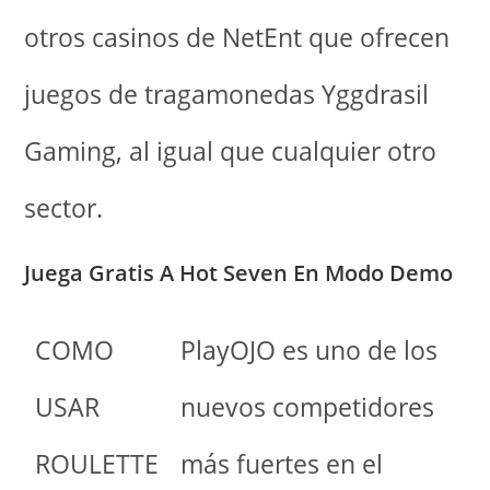
otros casinos de NetEnt que ofrecen
juegos de tragamonedas Yggdrasil
Gaming, al igual que cualquier otro
sector.
Juega Gratis A Hot Seven En Modo Demo
COMO
PlayOJO es uno de los
USAR
nuevos competidores
ROULETTE
más fuertes en el