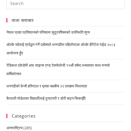
ताजा समाचार
नेपाल प्रज्ञा प्रतिष्ठानको परिषदमा सुदूरपश्चिमको उपस्थिति शून्य
ओल्के पर्वलाई प्रर्वद्धन गर्ने उद्येश्यले धनगढीमा पहिलोपटक ओल्के हेरिटेज राईड २०८३
आयोजना हुँद
रेडिकल एकेडेमी अफ साइन्स एण्ड टेक्नोलोजी ११औं वर्षमा,भव्यताका साथ मनायो
वार्षिकोत्सव
धनगढीको केजी हस्पिटल र मृतक पक्षबीच २२ लाखमा मिलापत्र
कैलाली मोडेलका विद्यार्थीलाई दुनाटपरी र डोरी बाट्न सिकाइँदै
Categories
अन्तराष्ट्रिय
(285)