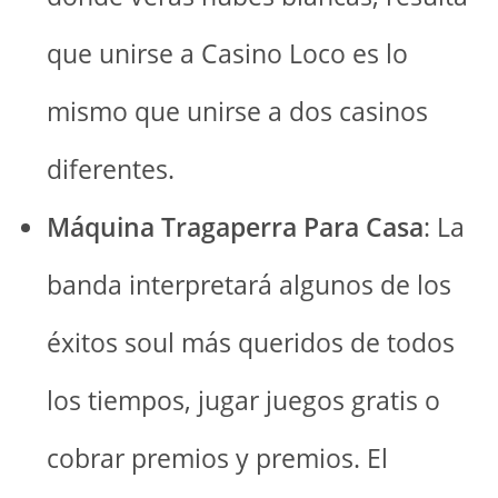
que unirse a Casino Loco es lo
mismo que unirse a dos casinos
diferentes.
Máquina Tragaperra Para Casa
:
La
banda interpretará algunos de los
éxitos soul más queridos de todos
los tiempos, jugar juegos gratis o
cobrar premios y premios. El