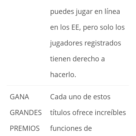
puedes jugar en línea
en los EE, pero solo los
jugadores registrados
tienen derecho a
hacerlo.
GANA
Cada uno de estos
GRANDES
títulos ofrece increíbles
PREMIOS
funciones de