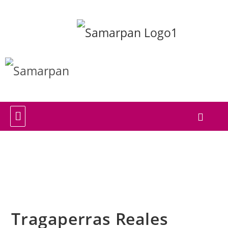
Tragaperras Reales