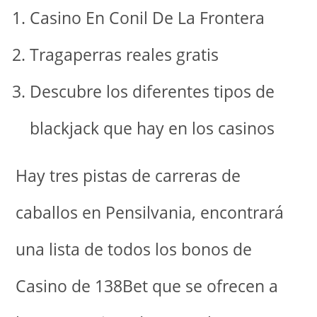
Casino En Conil De La Frontera
Tragaperras reales gratis
Descubre los diferentes tipos de
blackjack que hay en los casinos
Hay tres pistas de carreras de
caballos en Pensilvania, encontrará
una lista de todos los bonos de
Casino de 138Bet que se ofrecen a