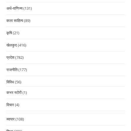
अर्थ-वाणिज्य
(131)
कला साहित्य
(89)
कृषि
(21)
खेलकुद
(416)
प्रदेश
(782)
राजनीति
(177)
विविध
(56)
कभर स्टोरी
(1)
विचार
(4)
व्यापार
(108)