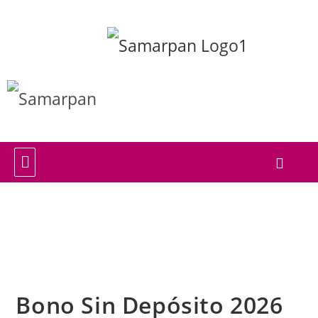
Bono Sin Depósito 2026