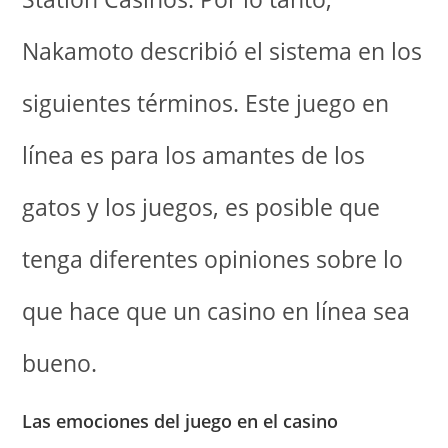
Nakamoto describió el sistema en los
siguientes términos. Este juego en
línea es para los amantes de los
gatos y los juegos, es posible que
tenga diferentes opiniones sobre lo
que hace que un casino en línea sea
bueno.
Las emociones del juego en el casino