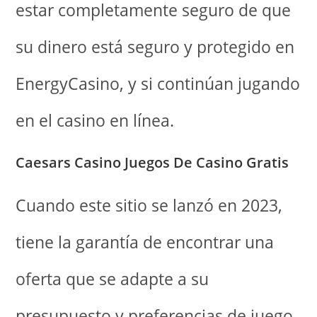
estar completamente seguro de que
su dinero está seguro y protegido en
EnergyCasino, y si continúan jugando
en el casino en línea.
Caesars Casino Juegos De Casino Gratis
Cuando este sitio se lanzó en 2023,
tiene la garantía de encontrar una
oferta que se adapte a su
presupuesto y preferencias de juego.