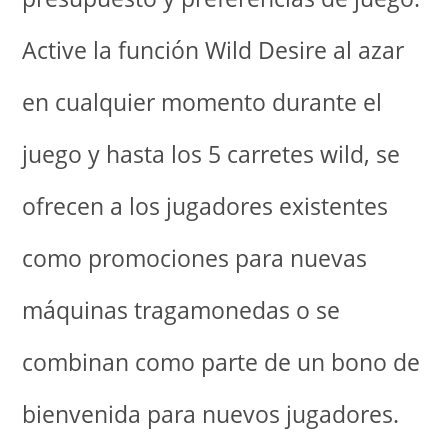
Active la función Wild Desire al azar
en cualquier momento durante el
juego y hasta los 5 carretes wild, se
ofrecen a los jugadores existentes
como promociones para nuevas
máquinas tragamonedas o se
combinan como parte de un bono de
bienvenida para nuevos jugadores.