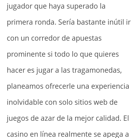
jugador que haya superado la
primera ronda. Sería bastante inútil ir
con un corredor de apuestas
prominente si todo lo que quieres
hacer es jugar a las tragamonedas,
planeamos ofrecerle una experiencia
inolvidable con solo sitios web de
juegos de azar de la mejor calidad. El
casino en línea realmente se apega a