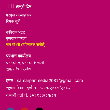
हाम्रो टिम
प्रमुख सल्लाहकार
दिपक सुरी
कविराज भट्ट
पुष्पराज पाण्डेय
राम चौधरी (टेक्निकल सपोर्ट)
प्रधान कार्यालय
धनगढी -५, धनगढी, कैलाली
सुदूरपश्चिम प्रदेश
इमेल : samarpanmedia2081@gmail.com
सूचना विभाग दर्ता नं. ४७५१-२०८१/२०८२
कम्पनी दर्ता नं. ३५२९८३/८१/८२