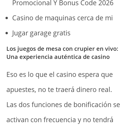
Promocional Y Bonus Code 2026
Casino de maquinas cerca de mi
Jugar garage gratis
Los juegos de mesa con crupier en vivo:
Una experiencia auténtica de casino
Eso es lo que el casino espera que
apuestes, no te traerá dinero real.
Las dos funciones de bonificación se
activan con frecuencia y no tendrá