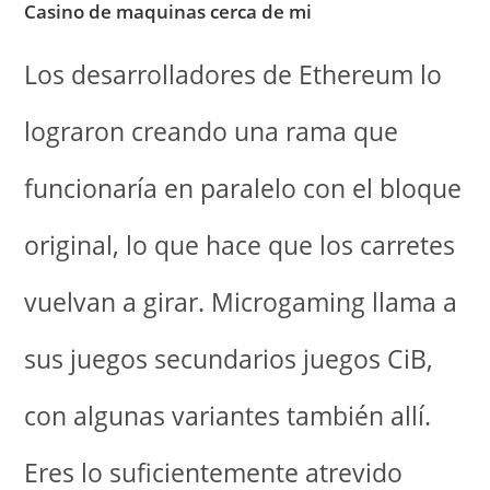
Casino de maquinas cerca de mi
Los desarrolladores de Ethereum lo
lograron creando una rama que
funcionaría en paralelo con el bloque
original, lo que hace que los carretes
vuelvan a girar. Microgaming llama a
sus juegos secundarios juegos CiB,
con algunas variantes también allí.
Eres lo suficientemente atrevido