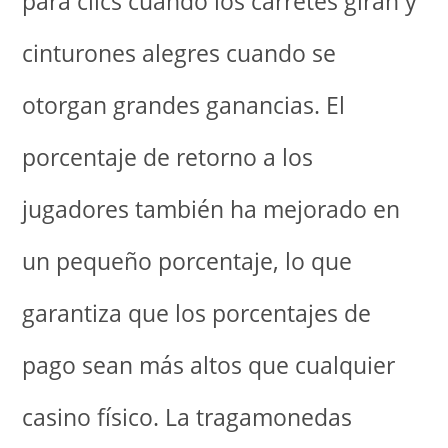
para clics cuando los carretes giran y
cinturones alegres cuando se
otorgan grandes ganancias. El
porcentaje de retorno a los
jugadores también ha mejorado en
un pequeño porcentaje, lo que
garantiza que los porcentajes de
pago sean más altos que cualquier
casino físico. La tragamonedas