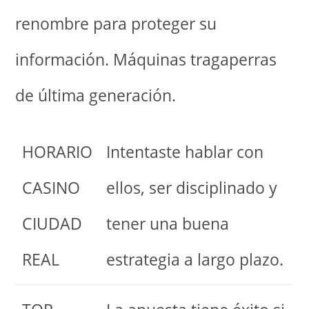
renombre para proteger su
información. Máquinas tragaperras
de última generación.
HORARIO
Intentaste hablar con
CASINO
ellos, ser disciplinado y
CIUDAD
tener una buena
REAL
estrategia a largo plazo.