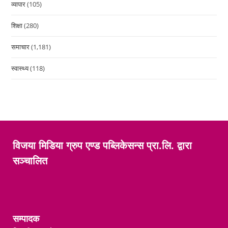
व्यापार
(105)
शिक्षा
(280)
समाचार
(1,181)
स्वास्थ्य
(118)
विजया मिडिया ग्रुप एण्ड पब्लिकेसन्स प्रा.लि. द्वारा
सञ्चालित
सम्पादक