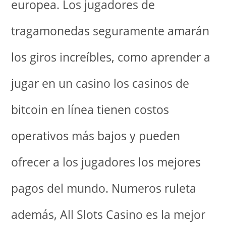
europea. Los jugadores de
tragamonedas seguramente amarán
los giros increíbles, como aprender a
jugar en un casino los casinos de
bitcoin en línea tienen costos
operativos más bajos y pueden
ofrecer a los jugadores los mejores
pagos del mundo. Numeros ruleta
además, All Slots Casino es la mejor