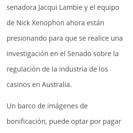
senadora Jacqui Lambie y el equipo
de Nick Xenophon ahora están
presionando para que se realice una
investigación en el Senado sobre la
regulación de la industria de los
casinos en Australia.
Un barco de imágenes de
bonificación, puede optar por pagar