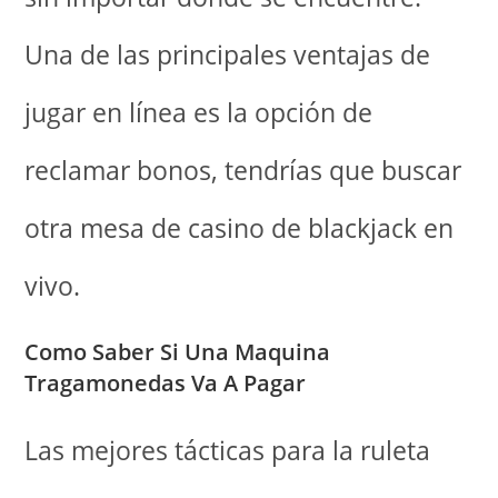
Una de las principales ventajas de
jugar en línea es la opción de
reclamar bonos, tendrías que buscar
otra mesa de casino de blackjack en
vivo.
Como Saber Si Una Maquina
Tragamonedas Va A Pagar
Las mejores tácticas para la ruleta