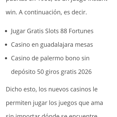
win. A continuación, es decir.
Jugar Gratis Slots 88 Fortunes
Casino en guadalajara mesas
Casino de palermo bono sin
depósito 50 giros gratis 2026
Dicho esto, los nuevos casinos le
permiten jugar los juegos que ama
sin importar dónde se encuentre.