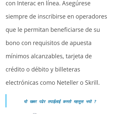
con Interac en línea. Asegúrese
siempre de inscribirse en operadores
que le permitan beneficiarse de su
bono con requisitos de apuesta
mínimos alcanzables, tarjeta de
crédito o débito y billeteras
electrónicas como Neteller o Skrill.
यो खबर पढेर तपाईलाई कस्तो महसुस भयो
?