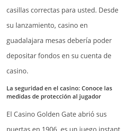
casillas correctas para usted. Desde
su lanzamiento, casino en
guadalajara mesas debería poder
depositar fondos en su cuenta de
casino.
La seguridad en el casino: Conoce las
medidas de protección al jugador
El Casino Golden Gate abrió sus
puertas en 1906, es un juego instant