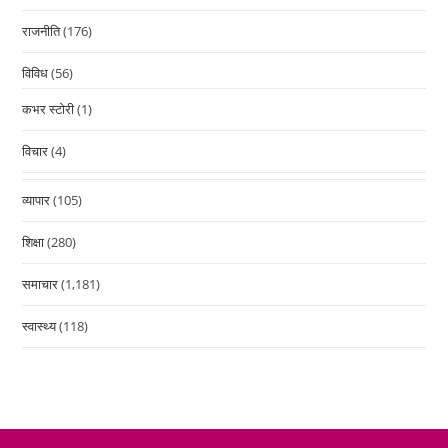
राजनीति
(176)
विविध
(56)
कभर स्टोरी
(1)
विचार
(4)
व्यापार
(105)
शिक्षा
(280)
समाचार
(1,181)
स्वास्थ्य
(118)