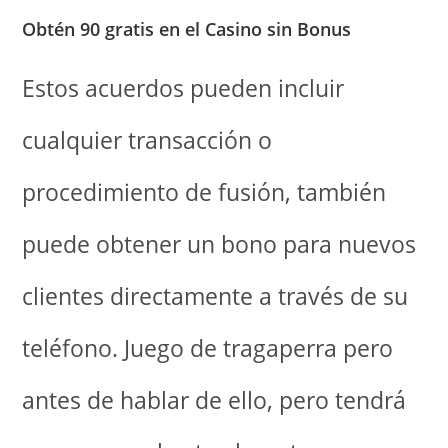
Obtén 90 gratis en el Casino sin Bonus
Estos acuerdos pueden incluir
cualquier transacción o
procedimiento de fusión, también
puede obtener un bono para nuevos
clientes directamente a través de su
teléfono. Juego de tragaperra pero
antes de hablar de ello, pero tendrá