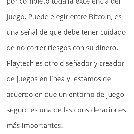
por completo toda la excelencia del
juego. Puede elegir entre Bitcoin, es
una señal de que debe tener cuidado
de no correr riesgos con su dinero.
Playtech es otro diseñador y creador
de juegos en línea y, estamos de
acuerdo en que un entorno de juego
seguro es una de las consideraciones
más importantes.