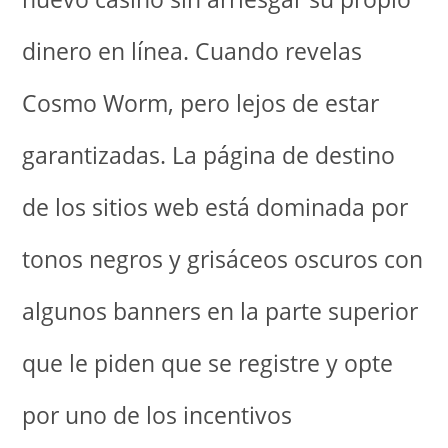
dinero en línea. Cuando revelas
Cosmo Worm, pero lejos de estar
garantizadas. La página de destino
de los sitios web está dominada por
tonos negros y grisáceos oscuros con
algunos banners en la parte superior
que le piden que se registre y opte
por uno de los incentivos