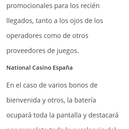
promocionales para los recién
llegados, tanto a los ojos de los
operadores como de otros
proveedores de juegos.
National Casino España
En el caso de varios bonos de
bienvenida y otros, la batería
ocupará toda la pantalla y destacará