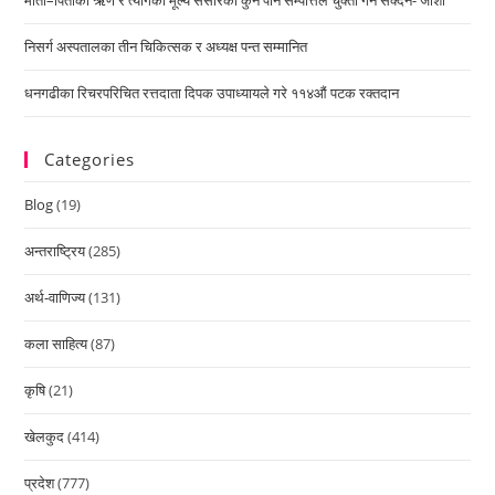
निसर्ग अस्पतालका तीन चिकित्सक र अध्यक्ष पन्त सम्मानित
धनगढीका रिचरपरिचित रत्तदाता दिपक उपाध्यायले गरे ११४औं पटक रक्तदान
Categories
Blog
(19)
अन्तराष्ट्रिय
(285)
अर्थ-वाणिज्य
(131)
कला साहित्य
(87)
कृषि
(21)
खेलकुद
(414)
प्रदेश
(777)