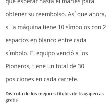
que esperar hasta el martes para
obtener su reembolso. Así que ahora,
si la máquina tiene 10 símbolos con 2
espacios en blanco entre cada
símbolo. El equipo venció a los
Pioneros, tiene un total de 30
posiciones en cada carrete.
Disfruta de los mejores títulos de tragaperras
gratis