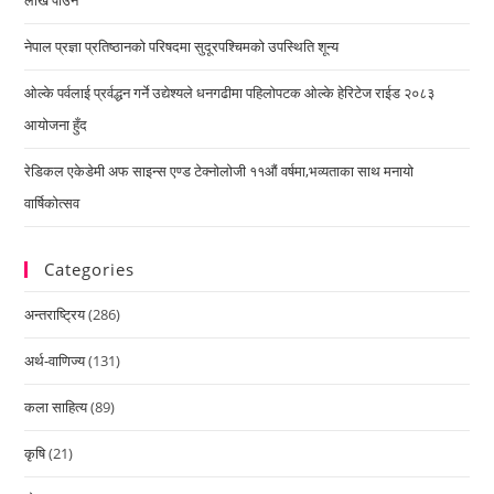
नेपाल प्रज्ञा प्रतिष्ठानको परिषदमा सुदूरपश्चिमको उपस्थिति शून्य
ओल्के पर्वलाई प्रर्वद्धन गर्ने उद्येश्यले धनगढीमा पहिलोपटक ओल्के हेरिटेज राईड २०८३
आयोजना हुँद
रेडिकल एकेडेमी अफ साइन्स एण्ड टेक्नोलोजी ११औं वर्षमा,भव्यताका साथ मनायो
वार्षिकोत्सव
Categories
अन्तराष्ट्रिय
(286)
अर्थ-वाणिज्य
(131)
कला साहित्य
(89)
कृषि
(21)