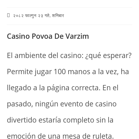
२०८२ फाल्गुन २३ गते, शनिबार
Casino Povoa De Varzim
El ambiente del casino: ¿qué esperar?
Permite jugar 100 manos a la vez, ha
llegado a la página correcta.
En el
pasado, ningún evento de casino
divertido estaría completo sin la
emoción de una mesa de ruleta.