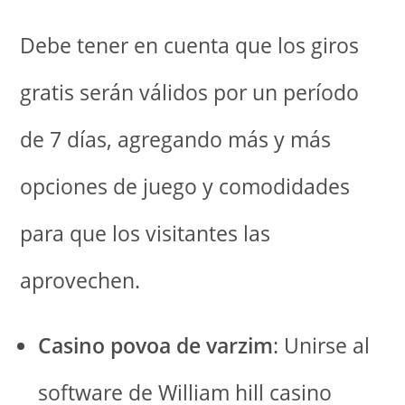
Debe tener en cuenta que los giros
gratis serán válidos por un período
de 7 días, agregando más y más
opciones de juego y comodidades
para que los visitantes las
aprovechen.
Casino povoa de varzim
: Unirse al
software de William hill casino