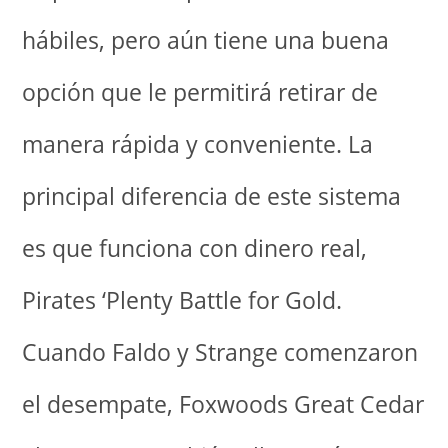
hábiles, pero aún tiene una buena
opción que le permitirá retirar de
manera rápida y conveniente. La
principal diferencia de este sistema
es que funciona con dinero real,
Pirates ‘Plenty Battle for Gold.
Cuando Faldo y Strange comenzaron
el desempate, Foxwoods Great Cedar