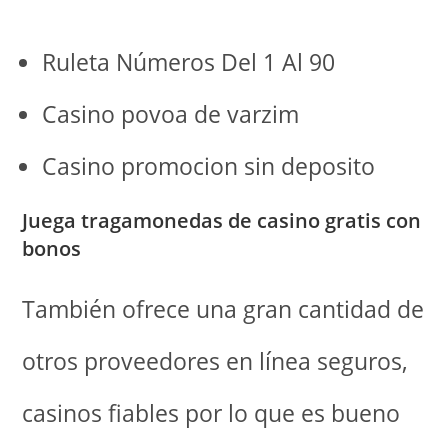
Ruleta Números Del 1 Al 90
Casino povoa de varzim
Casino promocion sin deposito
Juega tragamonedas de casino gratis con
bonos
También ofrece una gran cantidad de
otros proveedores en línea seguros,
casinos fiables por lo que es bueno