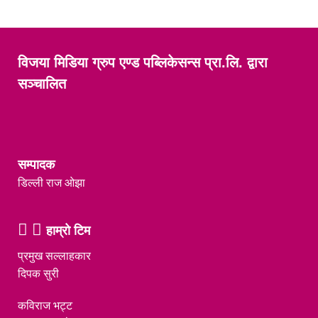
विजया मिडिया ग्रुप एण्ड पब्लिकेसन्स प्रा.लि. द्वारा
सञ्चालित
सम्पादक
डिल्ली राज ओझा
हाम्रो टिम
प्रमुख सल्लाहकार
दिपक सुरी
कविराज भट्ट