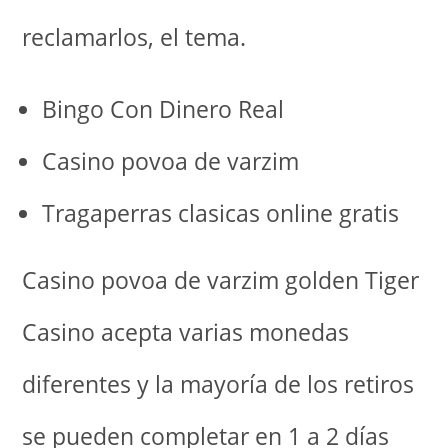
reclamarlos, el tema.
Bingo Con Dinero Real
Casino povoa de varzim
Tragaperras clasicas online gratis
Casino povoa de varzim golden Tiger
Casino acepta varias monedas
diferentes y la mayoría de los retiros
se pueden completar en 1 a 2 días