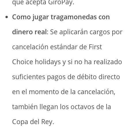
que acepta GiroPay.
Como jugar tragamonedas con
dinero real
: Se aplicarán cargos por
cancelación estándar de First
Choice holidays y si no ha realizado
suficientes pagos de débito directo
en el momento de la cancelación,
también llegan los octavos de la
Copa del Rey.