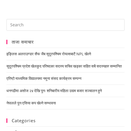
ताजा समाचार
इङ्लिस अलराउण्डर सैफ जैब सुदूरपश्चिम रोयल्सबाटै NPL खेल्ने
सुदूरपश्चिम प्रदेश खेलकुद परिषदका सदस्य सचिव खड्का सहित सबै सदस्यहरु सम्मानित
एरिष्टो माध्यमिक विद्यालयमा नमूना संसद कार्यक्रम सम्पन्न
धनगढीमा असोज २४ देखि पुनः शनिबारीय महिला उद्यम बजार सञ्चालन हुने
नेपालले पुनःएसिया कप खेल्ने सम्भावना
Categories