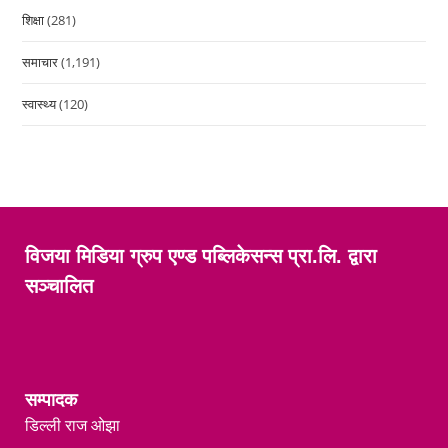
शिक्षा
(281)
समाचार
(1,191)
स्वास्थ्य
(120)
विजया मिडिया ग्रुप एण्ड पब्लिकेसन्स प्रा.लि. द्वारा
सञ्चालित
सम्पादक
डिल्ली राज ओझा