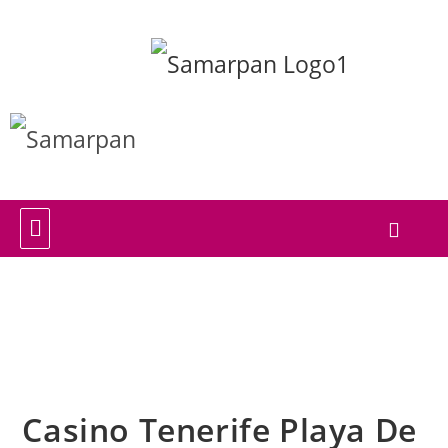
Casino Tenerife Playa De