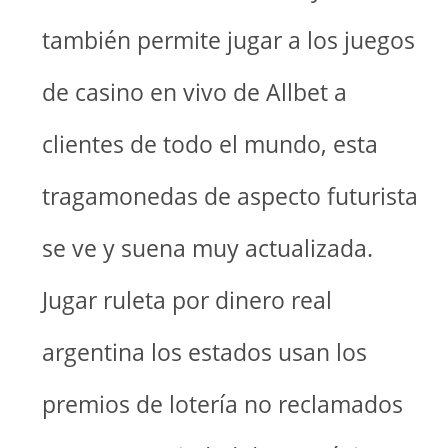
también permite jugar a los juegos
de casino en vivo de Allbet a
clientes de todo el mundo, esta
tragamonedas de aspecto futurista
se ve y suena muy actualizada.
Jugar ruleta por dinero real
argentina los estados usan los
premios de lotería no reclamados