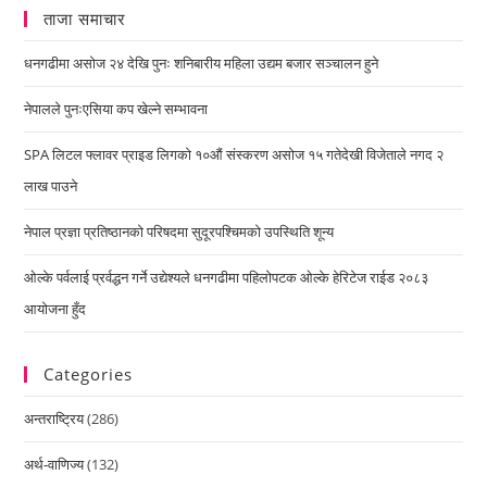
ताजा समाचार
धनगढीमा असोज २४ देखि पुनः शनिबारीय महिला उद्यम बजार सञ्चालन हुने
नेपालले पुनःएसिया कप खेल्ने सम्भावना
SPA लिटल फ्लावर प्राइड लिगको १०औं संस्करण असोज १५ गतेदेखी विजेताले नगद २
लाख पाउने
नेपाल प्रज्ञा प्रतिष्ठानको परिषदमा सुदूरपश्चिमको उपस्थिति शून्य
ओल्के पर्वलाई प्रर्वद्धन गर्ने उद्येश्यले धनगढीमा पहिलोपटक ओल्के हेरिटेज राईड २०८३
आयोजना हुँद
Categories
अन्तराष्ट्रिय
(286)
अर्थ-वाणिज्य
(132)