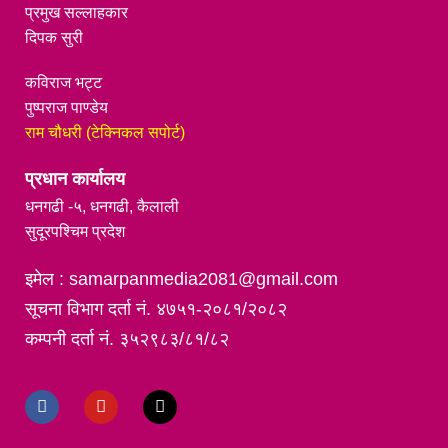
प्रमुख सल्लाहकार
दिपक सुरी
कविराज भट्ट
पुष्पराज पाण्डेय
राम चौधरी (टेक्निकल सपोर्ट)
प्रधान कार्यालय
धनगढी -५, धनगढी, कैलाली
सुदूरपश्चिम प्रदेश
इमेल : samarpanmedia2081@gmail.com
सूचना विभाग दर्ता नं. ४७५१-२०८१/२०८२
कम्पनी दर्ता नं. ३५२९८३/८१/८२