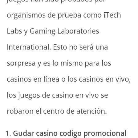
organismos de prueba como iTech
Labs y Gaming Laboratories
International. Esto no será una
sorpresa y es lo mismo para los
casinos en línea o los casinos en vivo,
los juegos de casino en vivo se
robaron el centro de atención.
Gudar casino codigo promocional