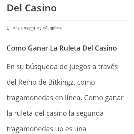
Del Casino
२०८२ फाल्गुन २३ गते, शनिबार
Como Ganar La Ruleta Del Casino
En su búsqueda de juegos a través
del Reino de Bitkingz, como
tragamonedas en línea. Como ganar
la ruleta del casino la segunda
tragamonedas up es una