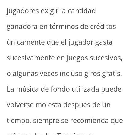
jugadores exigir la cantidad
ganadora en términos de créditos
únicamente que el jugador gasta
sucesivamente en juegos sucesivos,
o algunas veces incluso giros gratis.
La música de fondo utilizada puede
volverse molesta después de un
tiempo, siempre se recomienda que