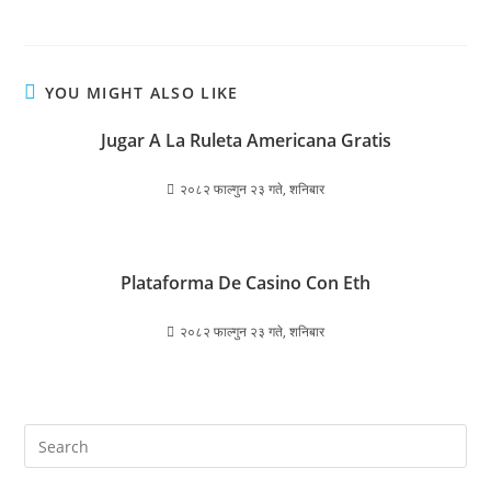
YOU MIGHT ALSO LIKE
Jugar A La Ruleta Americana Gratis
२०८२ फाल्गुन २३ गते, शनिबार
Plataforma De Casino Con Eth
२०८२ फाल्गुन २३ गते, शनिबार