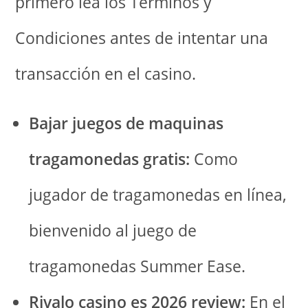
primero lea los Términos y
Condiciones antes de intentar una
transacción en el casino.
Bajar juegos de maquinas
tragamonedas gratis:
Como
jugador de tragamonedas en línea,
bienvenido al juego de
tragamonedas Summer Ease.
Rivalo casino es 2026 review:
En el