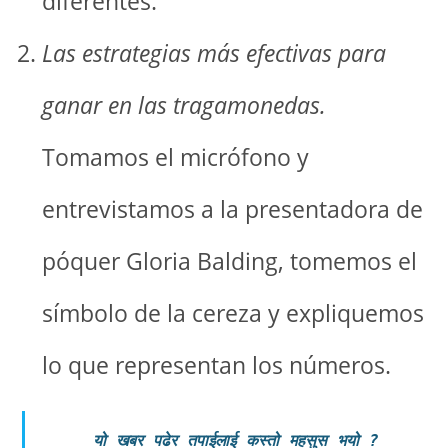
diferentes.
Las estrategias más efectivas para
ganar en las tragamonedas.
Tomamos el micrófono y
entrevistamos a la presentadora de
póquer Gloria Balding, tomemos el
símbolo de la cereza y expliquemos
lo que representan los números.
यो खबर पढेर तपाईलाई कस्तो महसुस भयो
?