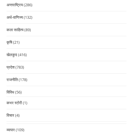
अन्तराष्ट्रिय
(286)
अर्थ-वाणिज्य
(132)
कला साहित्य
(89)
कृषि
(21)
खेलकुद
(416)
प्रदेश
(783)
राजनीति
(178)
विविध
(56)
कभर स्टोरी
(1)
विचार
(4)
व्यापार
(109)