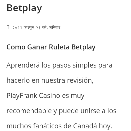
Betplay
२०८२ फाल्गुन २३ गते, शनिबार
Como Ganar Ruleta Betplay
Aprenderá los pasos simples para
hacerlo en nuestra revisión,
PlayFrank Casino es muy
recomendable y puede unirse a los
muchos fanáticos de Canadá hoy.