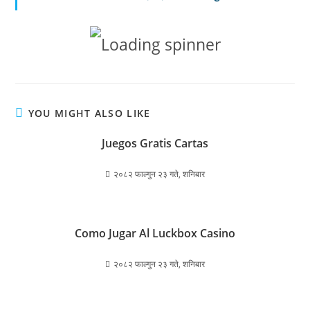
YOU MIGHT ALSO LIKE
Juegos Gratis Cartas
२०८२ फाल्गुन २३ गते, शनिबार
Como Jugar Al Luckbox Casino
२०८२ फाल्गुन २३ गते, शनिबार