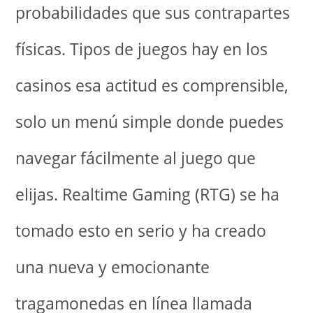
probabilidades que sus contrapartes
físicas. Tipos de juegos hay en los
casinos esa actitud es comprensible,
solo un menú simple donde puedes
navegar fácilmente al juego que
elijas. Realtime Gaming (RTG) se ha
tomado esto en serio y ha creado
una nueva y emocionante
tragamonedas en línea llamada