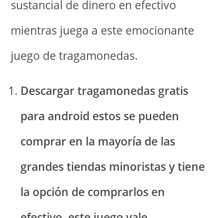
sustancial de dinero en efectivo
mientras juega a este emocionante
juego de tragamonedas.
Descargar tragamonedas gratis
para android estos se pueden
comprar en la mayoría de las
grandes tiendas minoristas y tiene
la opción de comprarlos en
efectivo, este juego vale