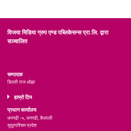
विजया मिडिया ग्रुप एण्ड पब्लिकेसन्स प्रा.लि. द्वारा
सञ्चालित
सम्पादक
डिल्ली राज ओझा
हाम्रो टिम
प्रधान कार्यालय
धनगढी -५, धनगढी, कैलाली
सुदूरपश्चिम प्रदेश