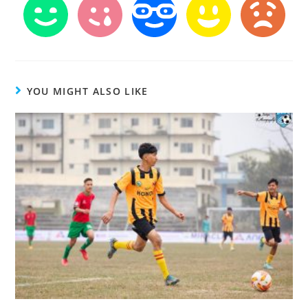
YOU MIGHT ALSO LIKE