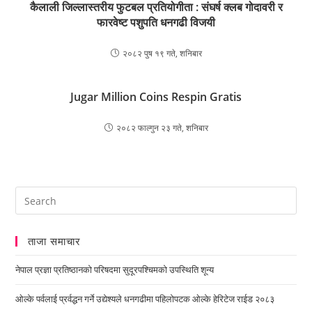
कैलाली जिल्लास्तरीय फुटबल प्रतियोगीता : संघर्ष क्लब गोदावरी र
फारवेष्ट पशुपति धनगढी विजयी
२०८२ पुष १९ गते, शनिबार
Jugar Million Coins Respin Gratis
२०८२ फाल्गुन २३ गते, शनिबार
ताजा समाचार
नेपाल प्रज्ञा प्रतिष्ठानको परिषदमा सुदूरपश्चिमको उपस्थिति शून्य
ओल्के पर्वलाई प्रर्वद्धन गर्ने उद्येश्यले धनगढीमा पहिलोपटक ओल्के हेरिटेज राईड २०८३