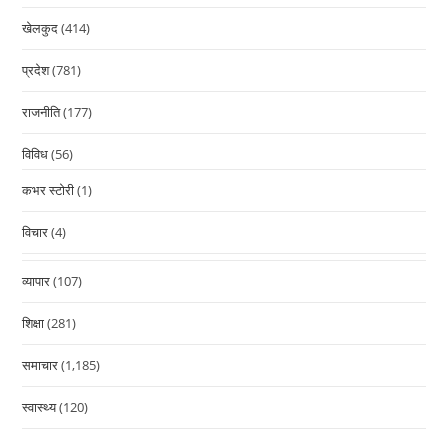
खेलकुद
(414)
प्रदेश
(781)
राजनीति
(177)
विविध
(56)
कभर स्टोरी
(1)
विचार
(4)
व्यापार
(107)
शिक्षा
(281)
समाचार
(1,185)
स्वास्थ्य
(120)