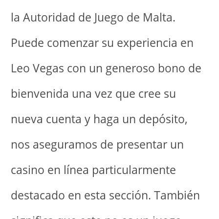
la Autoridad de Juego de Malta.
Puede comenzar su experiencia en
Leo Vegas con un generoso bono de
bienvenida una vez que cree su
nueva cuenta y haga un depósito,
nos aseguramos de presentar un
casino en línea particularmente
destacado en esta sección. También