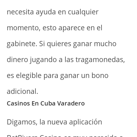
necesita ayuda en cualquier
momento, esto aparece en el
gabinete.
Si quieres ganar mucho
dinero jugando a las tragamonedas,
es elegible para ganar un bono
adicional.
Casinos En Cuba Varadero
Digamos, la nueva aplicación