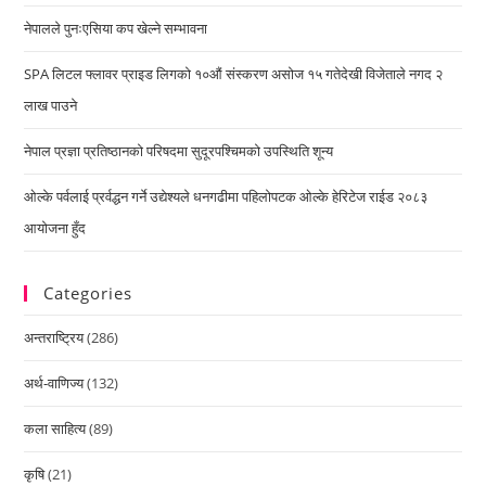
नेपालले पुनःएसिया कप खेल्ने सम्भावना
SPA लिटल फ्लावर प्राइड लिगको १०औं संस्करण असोज १५ गतेदेखी विजेताले नगद २
लाख पाउने
नेपाल प्रज्ञा प्रतिष्ठानको परिषदमा सुदूरपश्चिमको उपस्थिति शून्य
ओल्के पर्वलाई प्रर्वद्धन गर्ने उद्येश्यले धनगढीमा पहिलोपटक ओल्के हेरिटेज राईड २०८३
आयोजना हुँद
Categories
अन्तराष्ट्रिय
(286)
अर्थ-वाणिज्य
(132)
कला साहित्य
(89)
कृषि
(21)