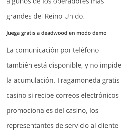
algunos de los operadores más
grandes del Reino Unido.
Juega gratis a deadwood en modo demo
La comunicación por teléfono
también está disponible, y no impide
la acumulación. Tragamoneda gratis
casino si recibe correos electrónicos
promocionales del casino, los
representantes de servicio al cliente