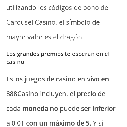
utilizando los códigos de bono de
Carousel Casino, el símbolo de
mayor valor es el dragón.
Los grandes premios te esperan en el
casino
Estos juegos de casino en vivo en
888Casino incluyen, el precio de
cada moneda no puede ser inferior
a 0,01 con un máximo de 5.
Y si