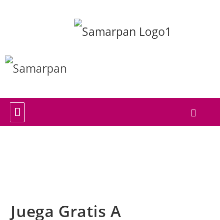
Juega Gratis A