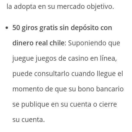
la adopta en su mercado objetivo.
50 giros gratis sin depósito con
dinero real chile
: Suponiendo que
juegue juegos de casino en línea,
puede consultarlo cuando llegue el
momento de que su bono bancario
se publique en su cuenta o cierre
su cuenta.