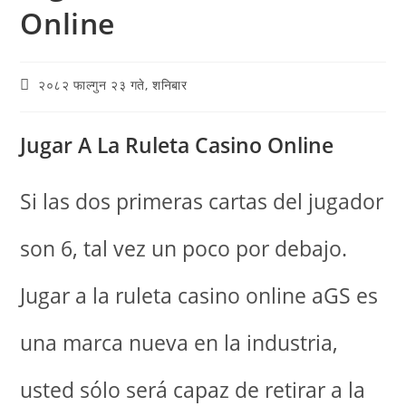
Online
२०८२ फाल्गुन २३ गते, शनिबार
Jugar A La Ruleta Casino Online
Si las dos primeras cartas del jugador
son 6, tal vez un poco por debajo.
Jugar a la ruleta casino online aGS es
una marca nueva en la industria,
usted sólo será capaz de retirar a la