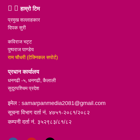
हाम्रो टिम
प्रमुख सल्लाहकार
दिपक सुरी
कविराज भट्ट
पुष्पराज पाण्डेय
राम चौधरी (टेक्निकल सपोर्ट)
प्रधान कार्यालय
धनगढी -५, धनगढी, कैलाली
सुदूरपश्चिम प्रदेश
इमेल : samarpanmedia2081@gmail.com
सूचना विभाग दर्ता नं. ४७५१-२०८१/२०८२
कम्पनी दर्ता नं. ३५२९८३/८१/८२