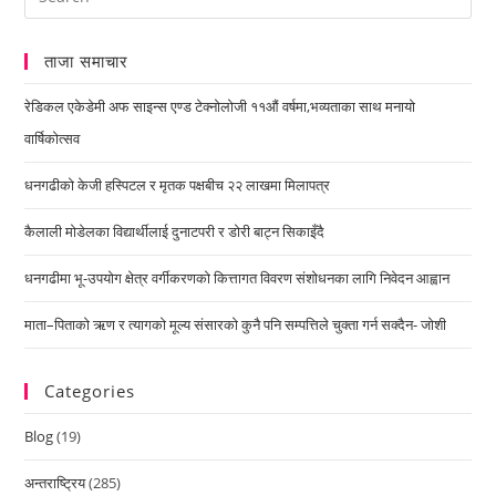
ताजा समाचार
रेडिकल एकेडेमी अफ साइन्स एण्ड टेक्नोलोजी ११औं वर्षमा,भव्यताका साथ मनायो
वार्षिकोत्सव
धनगढीको केजी हस्पिटल र मृतक पक्षबीच २२ लाखमा मिलापत्र
कैलाली मोडेलका विद्यार्थीलाई दुनाटपरी र डोरी बाट्न सिकाइँदै
धनगढीमा भू-उपयोग क्षेत्र वर्गीकरणको कित्तागत विवरण संशोधनका लागि निवेदन आह्वान
माता–पिताको ऋण र त्यागको मूल्य संसारको कुनै पनि सम्पत्तिले चुक्ता गर्न सक्दैन- जोशी
Categories
Blog
(19)
अन्तराष्ट्रिय
(285)