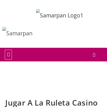
Jugar A La Ruleta Casino