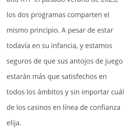
los dos programas comparten el
mismo principio. A pesar de estar
todavía en su infancia, y estamos
seguros de que sus antojos de juego
estarán más que satisfechos en
todos los ámbitos y sin importar cuál
de los casinos en línea de confianza
elija.