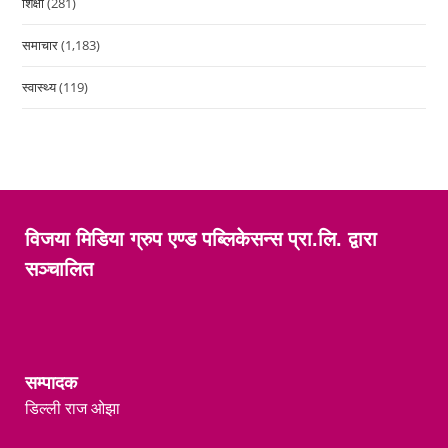
शिक्षा
(281)
समाचार
(1,183)
स्वास्थ्य
(119)
विजया मिडिया ग्रुप एण्ड पब्लिकेसन्स प्रा.लि. द्वारा
सञ्चालित
सम्पादक
डिल्ली राज ओझा