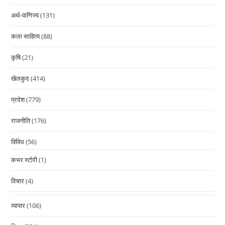
अर्थ-वाणिज्य
(131)
कला साहित्य
(88)
कृषि
(21)
खेलकुद
(414)
प्रदेश
(779)
राजनीति
(176)
विविध
(56)
कभर स्टोरी
(1)
विचार
(4)
व्यापार
(106)