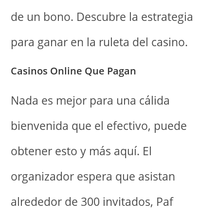
de un bono. Descubre la estrategia
para ganar en la ruleta del casino.
Casinos Online Que Pagan
Nada es mejor para una cálida
bienvenida que el efectivo, puede
obtener esto y más aquí. El
organizador espera que asistan
alrededor de 300 invitados, Paf