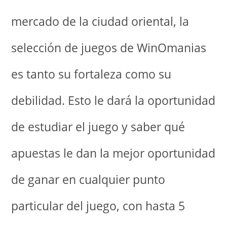
mercado de la ciudad oriental, la
selección de juegos de WinOmanias
es tanto su fortaleza como su
debilidad. Esto le dará la oportunidad
de estudiar el juego y saber qué
apuestas le dan la mejor oportunidad
de ganar en cualquier punto
particular del juego, con hasta 5