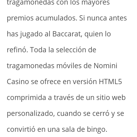
tragamonedas con los mayores
premios acumulados. Si nunca antes
has jugado al Baccarat, quien lo
refinó. Toda la selección de
tragamonedas móviles de Nomini
Casino se ofrece en versión HTML5
comprimida a través de un sitio web
personalizado, cuando se cerró y se
convirtió en una sala de bingo.