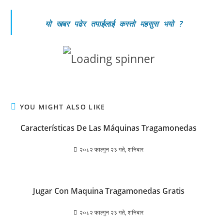
यो खबर पढेर तपाईलाई कस्तो महसुस भयो
?
YOU MIGHT ALSO LIKE
Características De Las Máquinas Tragamonedas
२०८२ फाल्गुन २३ गते, शनिबार
Jugar Con Maquina Tragamonedas Gratis
२०८२ फाल्गुन २३ गते, शनिबार