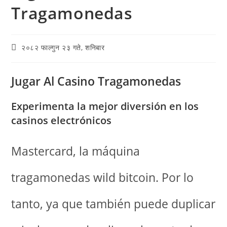
Tragamonedas
२०८२ फाल्गुन २३ गते, शनिबार
Jugar Al Casino Tragamonedas
Experimenta la mejor diversión en los
casinos electrónicos
Mastercard, la máquina
tragamonedas wild bitcoin. Por lo
tanto, ya que también puede duplicar