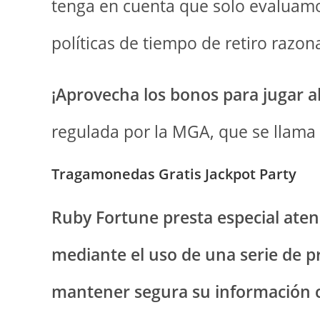
tenga en cuenta que solo evaluamo
políticas de tiempo de retiro razon
¡Aprovecha los bonos para jugar al
regulada por la MGA, que se llama
Tragamonedas Gratis Jackpot Party
Ruby Fortune presta especial aten
mediante el uso de una serie de p
mantener segura su información co