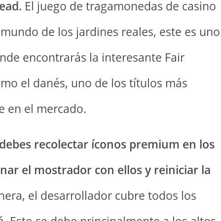
Dead.
El juego de tragamonedas de casino
l mundo de los jardines reales, este es uno
de encontrarás la interesante Fair
mo el danés, uno de los títulos más
e en el mercado.
 debes recolectar íconos premium en los
ar el mostrador con ellos y reiniciar la
era, el desarrollador cubre todos los
. Esto se debe principalmente a los altos