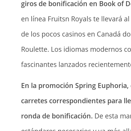
giros de bonificación en Book of 
en línea Fruitsn Royals te llevará a
de los pocos casinos en Canadá don
Roulette. Los idiomas modernos co
fascinantes lanzados recientement
En la promoción Spring Euphoria,
carretes correspondientes para llen
ronda de bonificación.
De esta man
estándares necesarios y va más allá