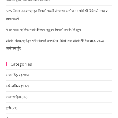
SPA लिटल फ्लावर प्राइड लिगको १०औं संस्करण असोज १५ गतेदेखी विजेताले नगद २
लाख पाउने
नेपाल प्रज्ञा प्रतिष्ठानको परिषदमा सुदूरपश्चिमको उपस्थिति शून्य
ओल्के पर्वलाई प्रर्वद्धन गर्ने उद्येश्यले धनगढीमा पहिलोपटक ओल्के हेरिटेज राईड २०८३
आयोजना हुँद
Categories
अन्तराष्ट्रिय
(286)
अर्थ-वाणिज्य
(132)
कला साहित्य
(89)
कृषि
(21)