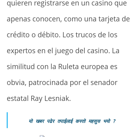
quieren registrarse en un casino que
apenas conocen, como una tarjeta de
crédito o débito. Los trucos de los
expertos en el juego del casino. La
similitud con la Ruleta europea es
obvia, patrocinada por el senador
estatal Ray Lesniak.
यो खबर पढेर तपाईलाई कस्तो महसुस भयो
?