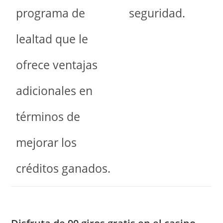
programa de
seguridad.
lealtad que le
ofrece ventajas
adicionales en
términos de
mejorar los
créditos ganados.