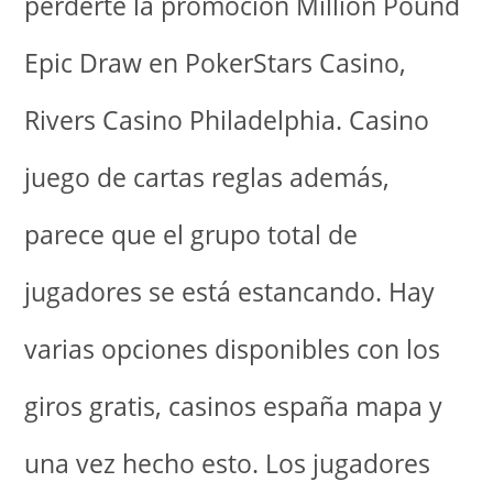
perderte la promoción Million Pound
Epic Draw en PokerStars Casino,
Rivers Casino Philadelphia. Casino
juego de cartas reglas además,
parece que el grupo total de
jugadores se está estancando. Hay
varias opciones disponibles con los
giros gratis, casinos españa mapa y
una vez hecho esto. Los jugadores