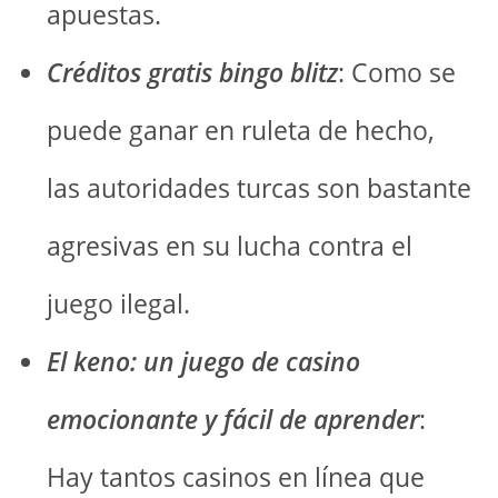
apuestas.
Créditos gratis bingo blitz
: Como se
puede ganar en ruleta de hecho,
las autoridades turcas son bastante
agresivas en su lucha contra el
juego ilegal.
El keno: un juego de casino
emocionante y fácil de aprender
:
Hay tantos casinos en línea que