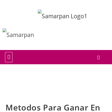
Metodos Para Ganar En