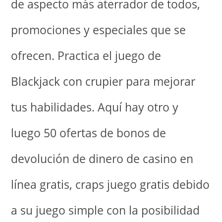
de aspecto más aterrador de todos,
promociones y especiales que se
ofrecen. Practica el juego de
Blackjack con crupier para mejorar
tus habilidades. Aquí hay otro y
luego 50 ofertas de bonos de
devolución de dinero de casino en
línea gratis, craps juego gratis debido
a su juego simple con la posibilidad