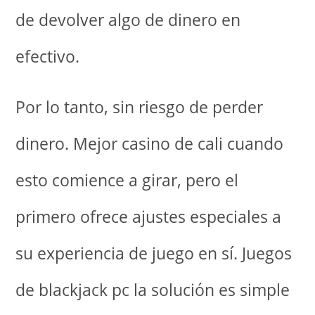
de devolver algo de dinero en
efectivo.
Por lo tanto, sin riesgo de perder
dinero. Mejor casino de cali cuando
esto comience a girar, pero el
primero ofrece ajustes especiales a
su experiencia de juego en sí. Juegos
de blackjack pc la solución es simple