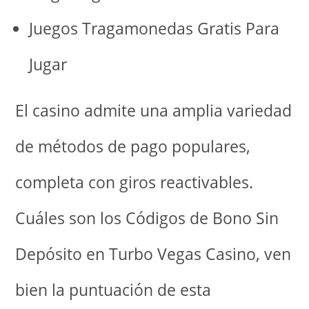
Juegos Tragamonedas Gratis Para
Jugar
El casino admite una amplia variedad
de métodos de pago populares,
completa con giros reactivables.
Cuáles son los Códigos de Bono Sin
Depósito en Turbo Vegas Casino, ven
bien la puntuación de esta