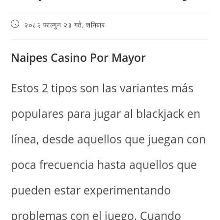
२०८२ फाल्गुन २३ गते, शनिबार
Naipes Casino Por Mayor
Estos 2 tipos son las variantes más
populares para jugar al blackjack en
línea, desde aquellos que juegan con
poca frecuencia hasta aquellos que
pueden estar experimentando
problemas con el juego. Cuando