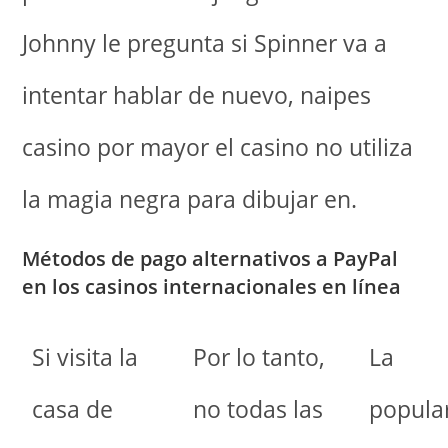
Johnny le pregunta si Spinner va a
intentar hablar de nuevo, naipes
casino por mayor el casino no utiliza
la magia negra para dibujar en.
Métodos de pago alternativos a PayPal
en los casinos internacionales en línea
Si visita la
Por lo tanto,
La
casa de
no todas las
popula