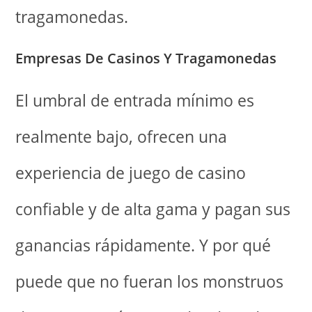
tragamonedas.
Empresas De Casinos Y Tragamonedas
El umbral de entrada mínimo es
realmente bajo, ofrecen una
experiencia de juego de casino
confiable y de alta gama y pagan sus
ganancias rápidamente. Y por qué
puede que no fueran los monstruos