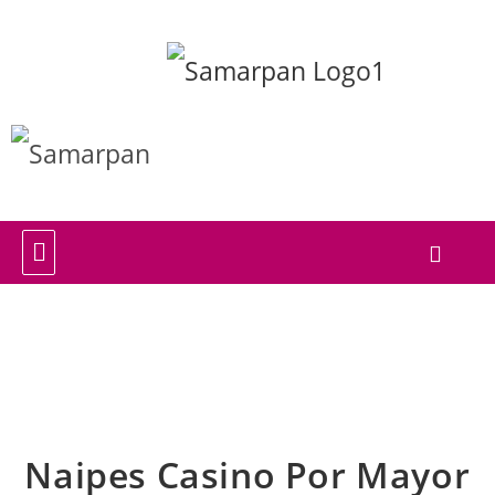
Naipes Casino Por Mayor