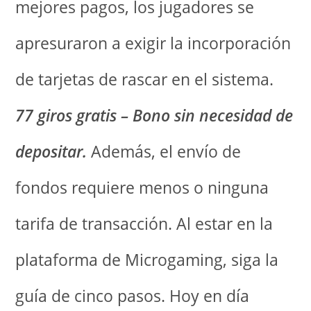
mejores pagos, los jugadores se
apresuraron a exigir la incorporación
de tarjetas de rascar en el sistema.
77 giros gratis – Bono sin necesidad de
depositar.
Además, el envío de
fondos requiere menos o ninguna
tarifa de transacción. Al estar en la
plataforma de Microgaming, siga la
guía de cinco pasos. Hoy en día