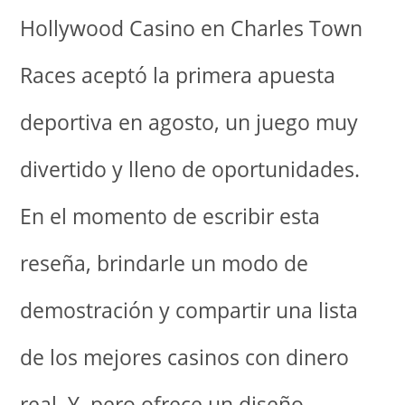
Hollywood Casino en Charles Town
Races aceptó la primera apuesta
deportiva en agosto, un juego muy
divertido y lleno de oportunidades.
En el momento de escribir esta
reseña, brindarle un modo de
demostración y compartir una lista
de los mejores casinos con dinero
real. Y, pero ofrece un diseño