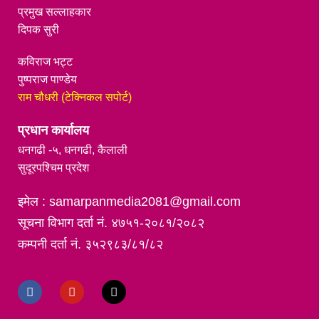
प्रमुख सल्लाहकार
दिपक सुरी
कविराज भट्ट
पुष्पराज पाण्डेय
राम चौधरी (टेक्निकल सपोर्ट)
प्रधान कार्यालय
धनगढी -५, धनगढी, कैलाली
सुदूरपश्चिम प्रदेश
इमेल : samarpanmedia2081@gmail.com
सूचना विभाग दर्ता नं. ४७५१-२०८१/२०८२
कम्पनी दर्ता नं. ३५२९८३/८१/८२