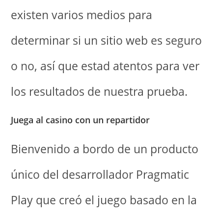
existen varios medios para
determinar si un sitio web es seguro
o no, así que estad atentos para ver
los resultados de nuestra prueba.
Juega al casino con un repartidor
Bienvenido a bordo de un producto
único del desarrollador Pragmatic
Play que creó el juego basado en la