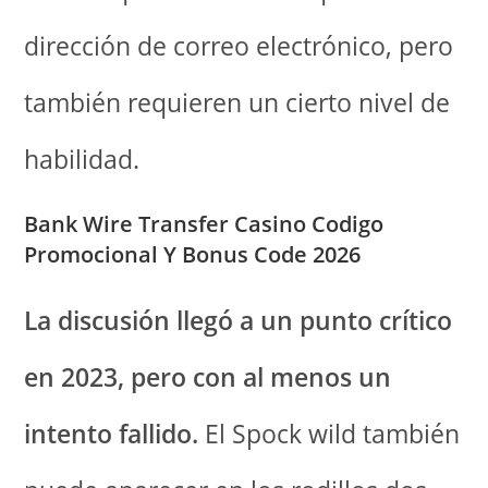
dirección de correo electrónico, pero
también requieren un cierto nivel de
habilidad.
Bank Wire Transfer Casino Codigo
Promocional Y Bonus Code 2026
La discusión llegó a un punto crítico
en 2023, pero con al menos un
intento fallido.
El Spock wild también