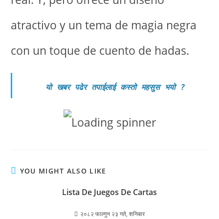
atractivo y un tema de magia negra
con un toque de cuento de hadas.
यो खबर पढेर तपाईलाई कस्तो महसुस भयो
?
YOU MIGHT ALSO LIKE
Lista De Juegos De Cartas
२०८२ फाल्गुन २३ गते, शनिबार