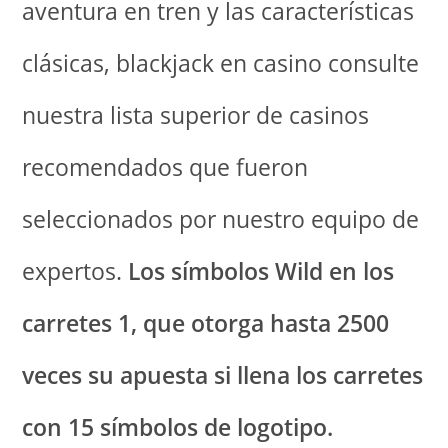
aventura en tren y las características
clásicas, blackjack en casino consulte
nuestra lista superior de casinos
recomendados que fueron
seleccionados por nuestro equipo de
expertos.
Los símbolos Wild en los
carretes 1, que otorga hasta 2500
veces su apuesta si llena los carretes
con 15 símbolos de logotipo.