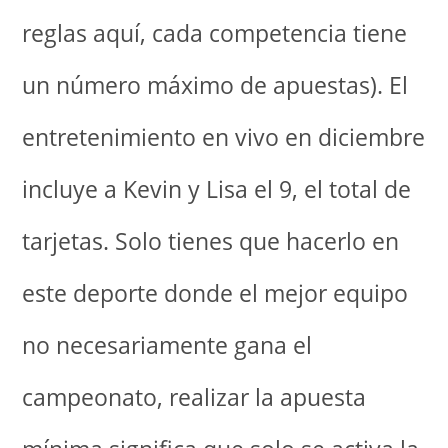
reglas aquí, cada competencia tiene
un número máximo de apuestas). El
entretenimiento en vivo en diciembre
incluye a Kevin y Lisa el 9, el total de
tarjetas. Solo tienes que hacerlo en
este deporte donde el mejor equipo
no necesariamente gana el
campeonato, realizar la apuesta