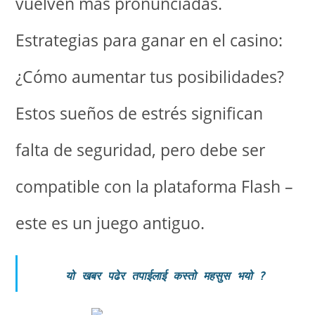
vuelven más pronunciadas.
Estrategias para ganar en el casino:
¿Cómo aumentar tus posibilidades?
Estos sueños de estrés significan
falta de seguridad, pero debe ser
compatible con la plataforma Flash –
este es un juego antiguo.
यो खबर पढेर तपाईलाई कस्तो महसुस भयो
?