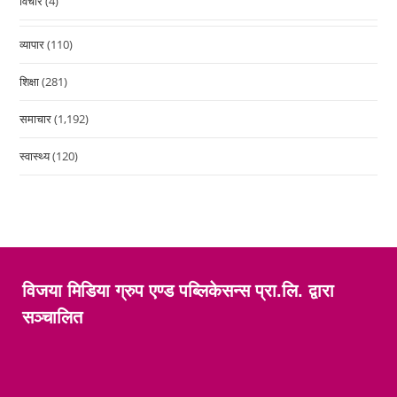
विचार
(4)
व्यापार
(110)
शिक्षा
(281)
समाचार
(1,192)
स्वास्थ्य
(120)
विजया मिडिया ग्रुप एण्ड पब्लिकेसन्स प्रा.लि. द्वारा
सञ्चालित