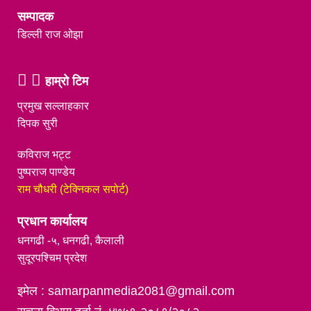
सम्पादक
डिल्ली राज ओझा
हाम्रो टिम
प्रमुख सल्लाहकार
दिपक सुरी
कविराज भट्ट
पुष्पराज पाण्डेय
राम चौधरी (टेक्निकल सपोर्ट)
प्रधान कार्यालय
धनगढी -५, धनगढी, कैलाली
सुदूरपश्चिम प्रदेश
इमेल : samarpanmedia2081@gmail.com