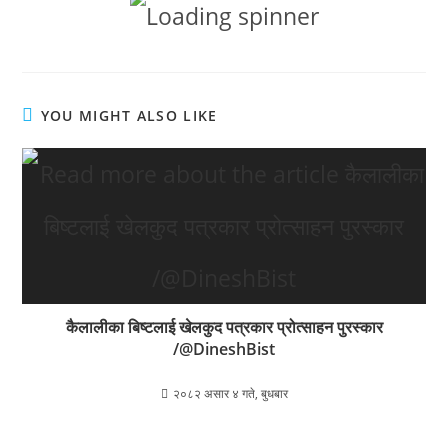
YOU MIGHT ALSO LIKE
कैलालीका बिष्टलाई खेलकुद पत्रकार प्रोत्साहन पुरस्कार
/@DineshBist
२०८२ असार ४ गते, बुधबार