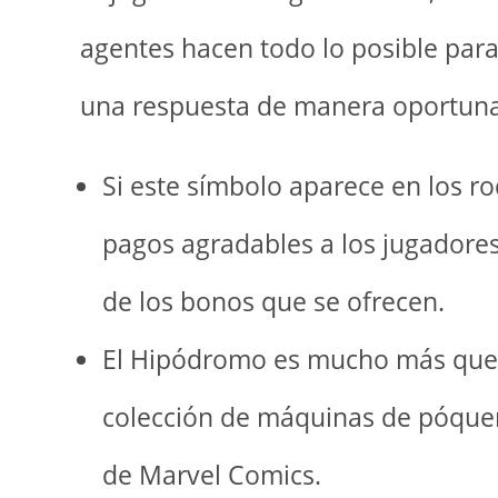
agentes hacen todo lo posible par
una respuesta de manera oportuna,
Si este símbolo aparece en los r
pagos agradables a los jugadores
de los bonos que se ofrecen.
El Hipódromo es mucho más que u
colección de máquinas de póquer
de Marvel Comics.