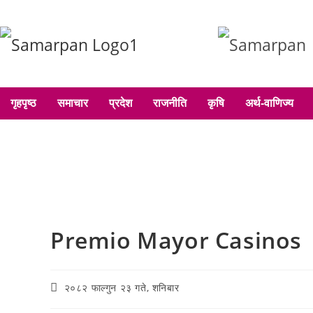
गृहपृष्ठ
समाचार
प्रदेश
राजनीति
कृषि
अर्थ-वाणिज्य
Premio Mayor Casinos
२०८२ फाल्गुन २३ गते, शनिबार