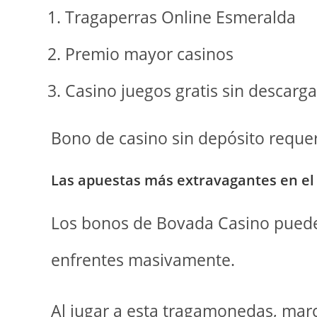
Tragaperras Online Esmeralda
Premio mayor casinos
Casino juegos gratis sin descarga
Bono de casino sin depósito requer
Las apuestas más extravagantes en el c
Los bonos de Bovada Casino puede
enfrentes masivamente.
Al jugar a esta tragamonedas, mar