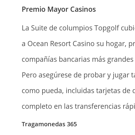
Premio Mayor Casinos
La Suite de columpios Topgolf cub
a Ocean Resort Casino su hogar, p
compañías bancarias más grandes q
Pero asegúrese de probar y jugar 
como pueda, incluidas tarjetas de 
completo en las transferencias ráp
Tragamonedas 365