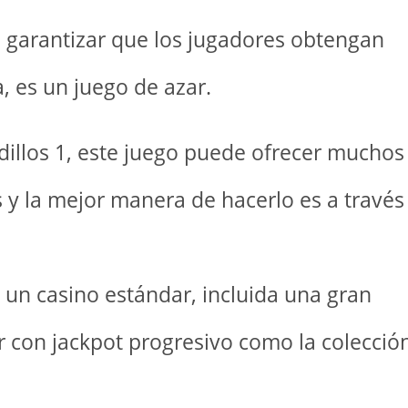
a garantizar que los jugadores obtengan
 es un juego de azar.
odillos 1, este juego puede ofrecer muchos
 y la mejor manera de hacerlo es a través
n casino estándar, incluida una gran
 con jackpot progresivo como la colecció