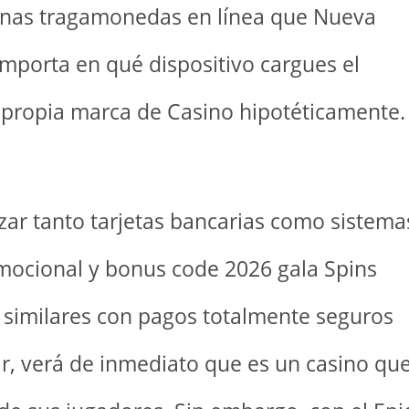
uinas tragamonedas en línea que Nueva
mporta en qué dispositivo cargues el
u propia marca de Casino hipotéticamente.
izar tanto tarjetas bancarias como sistema
omocional y bonus code 2026 gala Spins
 similares con pagos totalmente seguros
lar, verá de inmediato que es un casino qu