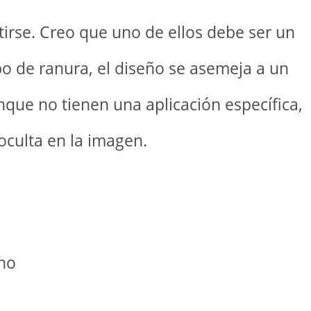
irse.
Creo que uno de ellos debe ser un
po de ranura, el diseño se asemeja a un
nque no tienen una aplicación específica,
culta en la imagen.
no