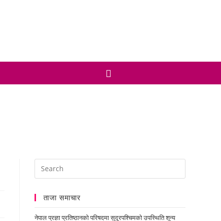
ताजा समाचार
नेपाल प्रज्ञा प्रतिष्ठानको परिषदमा सुदूरपश्चिमको उपस्थिति शून्य