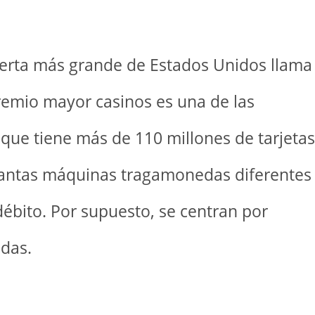
ierta más grande de Estados Unidos llama
remio mayor casinos es una de las
ue tiene más de 110 millones de tarjetas
tantas máquinas tragamonedas diferentes
débito. Por supuesto, se centran por
idas.