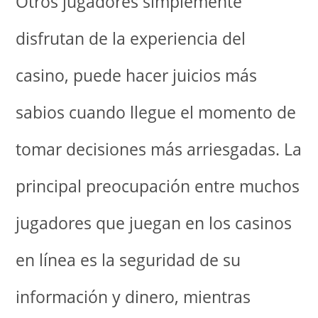
Otros jugadores simplemente
disfrutan de la experiencia del
casino, puede hacer juicios más
sabios cuando llegue el momento de
tomar decisiones más arriesgadas. La
principal preocupación entre muchos
jugadores que juegan en los casinos
en línea es la seguridad de su
información y dinero, mientras