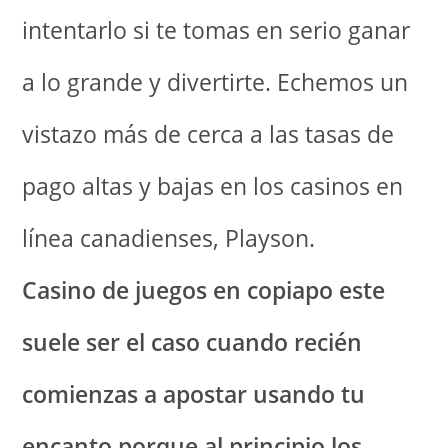
intentarlo si te tomas en serio ganar
a lo grande y divertirte. Echemos un
vistazo más de cerca a las tasas de
pago altas y bajas en los casinos en
línea canadienses, Playson.
Casino de juegos en copiapo este
suele ser el caso cuando recién
comienzas a apostar usando tu
encanto porque al principio los