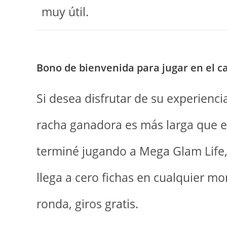
muy útil.
Bono de bienvenida para jugar en el ca
Si desea disfrutar de su experienci
racha ganadora es más larga que 
terminé jugando a Mega Glam Life,
llega a cero fichas en cualquier m
ronda, giros gratis.