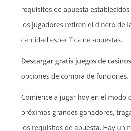
requisitos de apuesta establecidos
los jugadores retiren el dinero de 
cantidad específica de apuestas.
Descargar gratis juegos de casino
opciones de compra de funciones.
Comience a jugar hoy en el modo de
próximos grandes ganadores, trag
los requisitos de apuesta. Hay un 