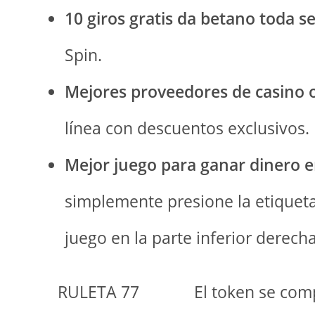
10 giros gratis da betano toda s
Spin.
Mejores proveedores de casino 
línea con descuentos exclusivos.
Mejor juego para ganar dinero e
simplemente presione la etiqueta 
juego en la parte inferior derech
RULETA 77
El token se com