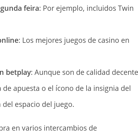
egunda feira
: Por ejemplo, incluidos Twin
online
: Los mejores juegos de casino en
n betplay
: Aunque son de calidad decente
de apuesta o el ícono de la insignia del
a del espacio del juego.
pra en varios intercambios de