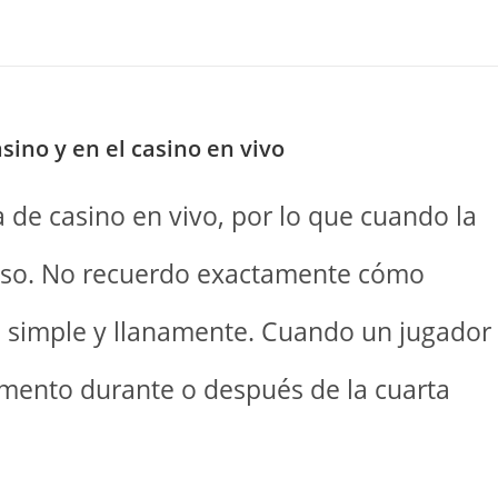
sino y en el casino en vivo
a de casino en vivo, por lo que cuando la
eso. No recuerdo exactamente cómo
 simple y llanamente. Cuando un jugador
omento durante o después de la cuarta