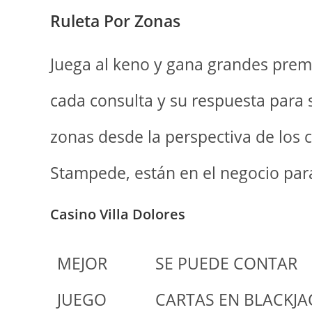
Ruleta Por Zonas
Juega al keno y gana grandes premi
cada consulta y su respuesta para s
zonas desde la perspectiva de los c
Stampede, están en el negocio par
Casino Villa Dolores
MEJOR
SE PUEDE CONTAR
JUEGO
CARTAS EN BLACKJA