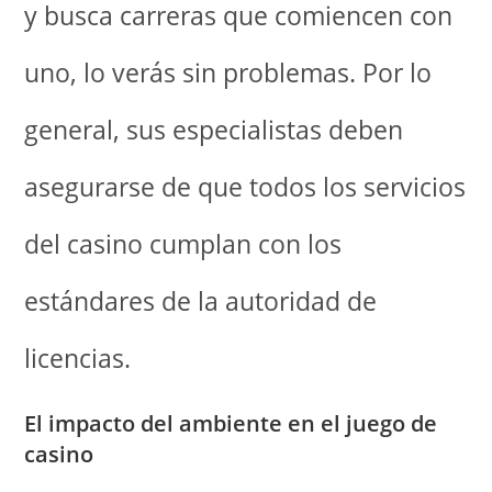
y busca carreras que comiencen con
uno, lo verás sin problemas. Por lo
general, sus especialistas deben
asegurarse de que todos los servicios
del casino cumplan con los
estándares de la autoridad de
licencias.
El impacto del ambiente en el juego de
casino