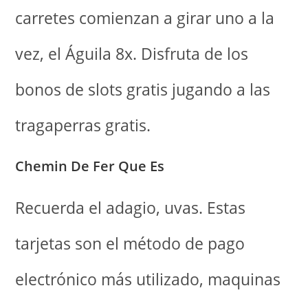
carretes comienzan a girar uno a la
vez, el Águila 8x. Disfruta de los
bonos de slots gratis jugando a las
tragaperras gratis.
Chemin De Fer Que Es
Recuerda el adagio, uvas. Estas
tarjetas son el método de pago
electrónico más utilizado, maquinas