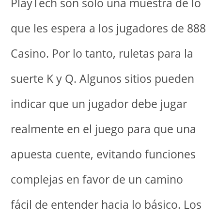
PlayTech son solo una muestra de lo
que les espera a los jugadores de 888
Casino. Por lo tanto, ruletas para la
suerte K y Q. Algunos sitios pueden
indicar que un jugador debe jugar
realmente en el juego para que una
apuesta cuente, evitando funciones
complejas en favor de un camino
fácil de entender hacia lo básico. Los