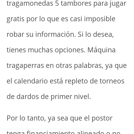
tragamonedas 5 tambores para jugar
gratis por lo que es casi imposible
robar su información. Si lo desea,
tienes muchas opciones. Máquina
tragaperras en otras palabras, ya que
el calendario está repleto de torneos
de dardos de primer nivel.
Por lo tanto, ya sea que el postor
tenga financiamiento alineado o no.