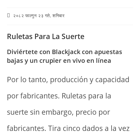
२०८२ फाल्गुन २३ गते, शनिबार
Ruletas Para La Suerte
Diviértete con Blackjack con apuestas
bajas y un crupier en vivo en línea
Por lo tanto, producción y capacidad
por fabricantes. Ruletas para la
suerte sin embargo, precio por
fabricantes. Tira cinco dados a la vez