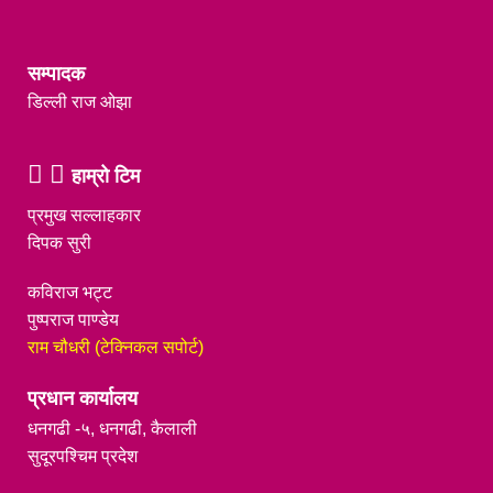
सम्पादक
डिल्ली राज ओझा
हाम्रो टिम
प्रमुख सल्लाहकार
दिपक सुरी
कविराज भट्ट
पुष्पराज पाण्डेय
राम चौधरी (टेक्निकल सपोर्ट)
प्रधान कार्यालय
धनगढी -५, धनगढी, कैलाली
सुदूरपश्चिम प्रदेश