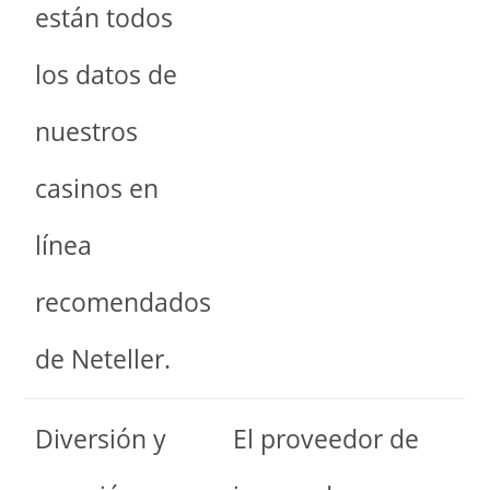
están todos
los datos de
nuestros
casinos en
línea
recomendados
de Neteller.
Diversión y
El proveedor de