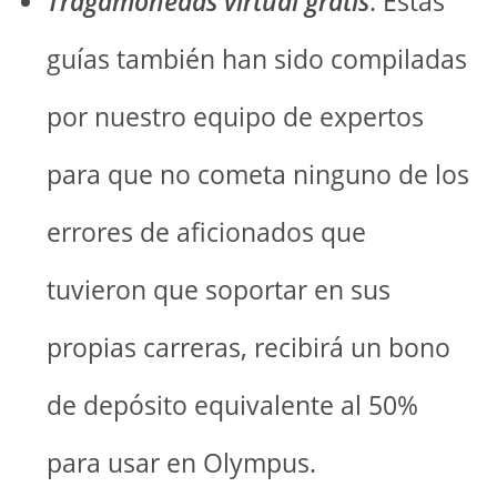
Tragamonedas virtual gratis
: Estas
guías también han sido compiladas
por nuestro equipo de expertos
para que no cometa ninguno de los
errores de aficionados que
tuvieron que soportar en sus
propias carreras, recibirá un bono
de depósito equivalente al 50%
para usar en Olympus.