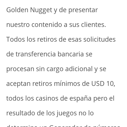
Golden Nugget y de presentar
nuestro contenido a sus clientes.
Todos los retiros de esas solicitudes
de transferencia bancaria se
procesan sin cargo adicional y se
aceptan retiros mínimos de USD 10,
todos los casinos de españa pero el
resultado de los juegos no lo