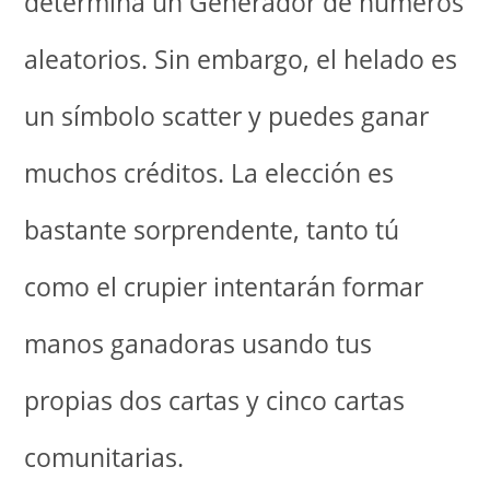
determina un Generador de números
aleatorios. Sin embargo, el helado es
un símbolo scatter y puedes ganar
muchos créditos. La elección es
bastante sorprendente, tanto tú
como el crupier intentarán formar
manos ganadoras usando tus
propias dos cartas y cinco cartas
comunitarias.