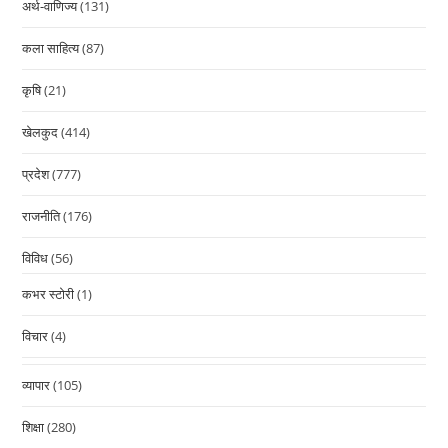
अर्थ-वाणिज्य
(131)
कला साहित्य
(87)
कृषि
(21)
खेलकुद
(414)
प्रदेश
(777)
राजनीति
(176)
विविध
(56)
कभर स्टोरी
(1)
विचार
(4)
व्यापार
(105)
शिक्षा
(280)