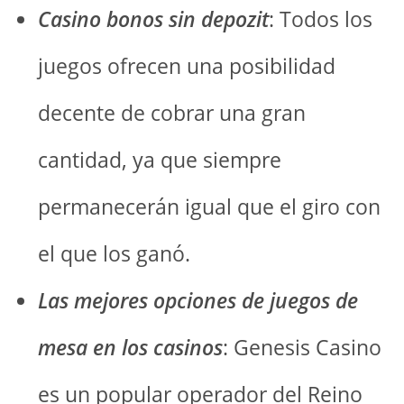
Casino bonos sin depozit
: Todos los
juegos ofrecen una posibilidad
decente de cobrar una gran
cantidad, ya que siempre
permanecerán igual que el giro con
el que los ganó.
Las mejores opciones de juegos de
mesa en los casinos
: Genesis Casino
es un popular operador del Reino