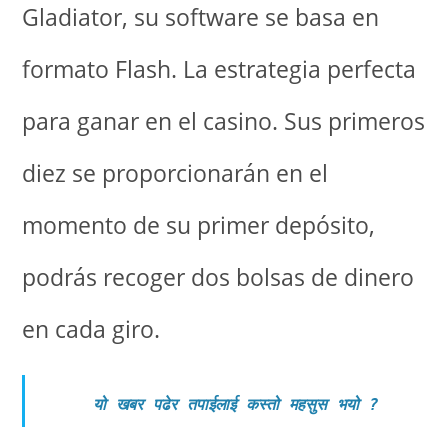
Gladiator, su software se basa en
formato Flash. La estrategia perfecta
para ganar en el casino. Sus primeros
diez se proporcionarán en el
momento de su primer depósito,
podrás recoger dos bolsas de dinero
en cada giro.
यो खबर पढेर तपाईलाई कस्तो महसुस भयो
?