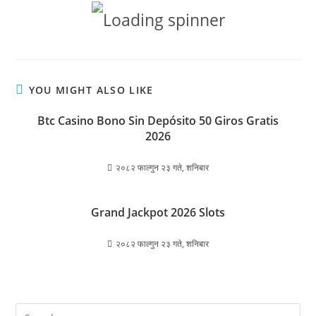
YOU MIGHT ALSO LIKE
Btc Casino Bono Sin Depósito 50 Giros Gratis
2026
२०८२ फाल्गुन २३ गते, शनिबार
Grand Jackpot 2026 Slots
२०८२ फाल्गुन २३ गते, शनिबार