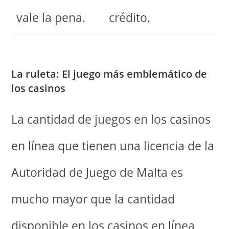
vale la pena.
crédito.
La ruleta: El juego más emblemático de
los casinos
La cantidad de juegos en los casinos
en línea que tienen una licencia de la
Autoridad de Juego de Malta es
mucho mayor que la cantidad
disponible en los casinos en línea