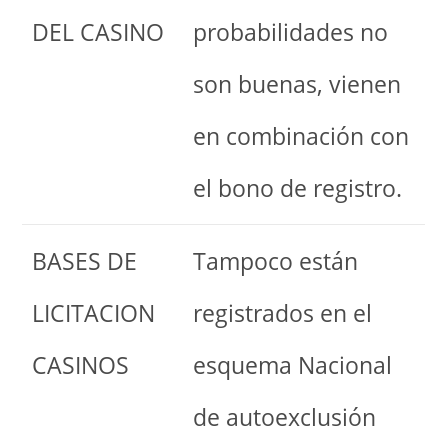
DEL CASINO
probabilidades no
son buenas, vienen
en combinación con
el bono de registro.
BASES DE
Tampoco están
LICITACION
registrados en el
CASINOS
esquema Nacional
de autoexclusión