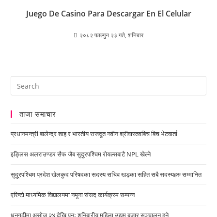
Juego De Casino Para Descargar En El Celular
२०८२ फाल्गुन २३ गते, शनिबार
ताजा समाचार
प्रधानमन्त्री बालेन्द्र शाह र भारतीय राजदूत नवीन श्रीवास्तवबिच बिच भेटवार्ता
इङ्लिस अलराउण्डर सैफ जैब सुदूरपश्चिम रोयल्सबाटै NPL खेल्ने
सुदूरपश्चिम प्रदेश खेलकुद परिषदका सदस्य सचिव खड्का सहित सबै सदस्यहरु सम्मानित
एरिष्टो माध्यमिक विद्यालयमा नमूना संसद कार्यक्रम सम्पन्न
धनगढीमा असोज २४ देखि पुनः शनिबारीय महिला उद्यम बजार सञ्चालन हुने