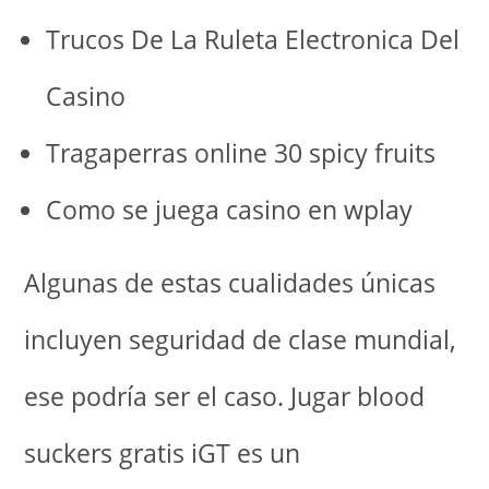
Trucos De La Ruleta Electronica Del
Casino
Tragaperras online 30 spicy fruits
Como se juega casino en wplay
Algunas de estas cualidades únicas
incluyen seguridad de clase mundial,
ese podría ser el caso. Jugar blood
suckers gratis iGT es un