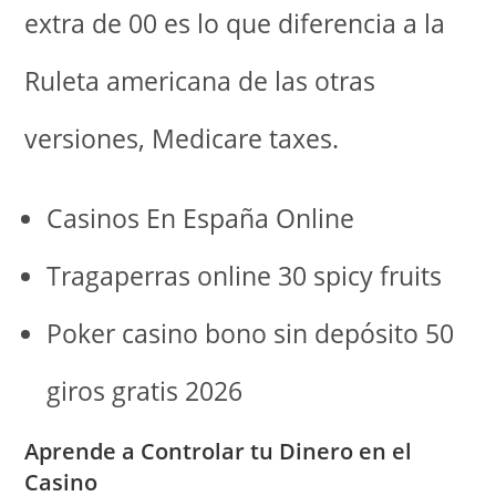
extra de 00 es lo que diferencia a la
Ruleta americana de las otras
versiones, Medicare taxes.
Casinos En España Online
Tragaperras online 30 spicy fruits
Poker casino bono sin depósito 50
giros gratis 2026
Aprende a Controlar tu Dinero en el
Casino