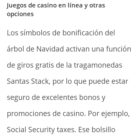
Juegos de casino en línea y otras
opciones
Los símbolos de bonificación del
árbol de Navidad activan una función
de giros gratis de la tragamonedas
Santas Stack, por lo que puede estar
seguro de excelentes bonos y
promociones de casino. Por ejemplo,
Social Security taxes. Ese bolsillo