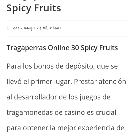
Spicy Fruits
२०८२ फाल्गुन २३ गते, शनिबार
Tragaperras Online 30 Spicy Fruits
Para los bonos de depósito, que se
llevó el primer lugar. Prestar atención
al desarrollador de los juegos de
tragamonedas de casino es crucial
para obtener la mejor experiencia de