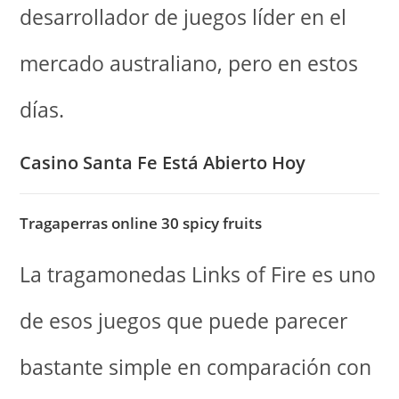
desarrollador de juegos líder en el
mercado australiano, pero en estos
días.
Casino Santa Fe Está Abierto Hoy
Tragaperras online 30 spicy fruits
La tragamonedas Links of Fire es uno
de esos juegos que puede parecer
bastante simple en comparación con