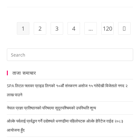
1
2
3
4
…
120
ताजा समाचार
SPA लिटल फ्लावर प्राइड लिगको १०औं संस्करण असोज १५ गतेदेखी विजेताले नगद २
लाख पाउने
नेपाल प्रज्ञा प्रतिष्ठानको परिषदमा सुदूरपश्चिमको उपस्थिति शून्य
ओल्के पर्वलाई प्रर्वद्धन गर्ने उद्येश्यले धनगढीमा पहिलोपटक ओल्के हेरिटेज राईड २०८३
आयोजना हुँद