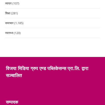
व्यापार
(107)
शिक्षा
(281)
समाचार
(1,185)
स्वास्थ्य
(120)
विजया मिडिया ग्रुप एण्ड पब्लिकेसन्स प्रा.लि. द्वारा
सञ्चालित
सम्पादक