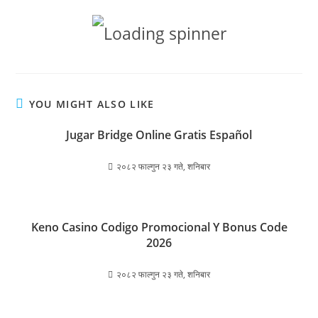
YOU MIGHT ALSO LIKE
Jugar Bridge Online Gratis Español
२०८२ फाल्गुन २३ गते, शनिबार
Keno Casino Codigo Promocional Y Bonus Code
2026
२०८२ फाल्गुन २३ गते, शनिबार