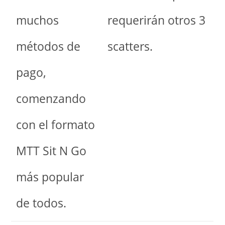
muchos
requerirán otros 3
métodos de
scatters.
pago,
comenzando
con el formato
MTT Sit N Go
más popular
de todos.