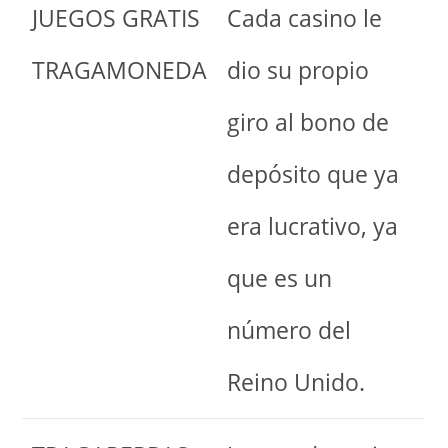
JUEGOS GRATIS
Cada casino le
TRAGAMONEDA
dio su propio
giro al bono de
depósito que ya
era lucrativo, ya
que es un
número del
Reino Unido.