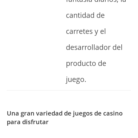
cantidad de
carretes y el
desarrollador del
producto de
juego.
Una gran variedad de juegos de casino
para disfrutar