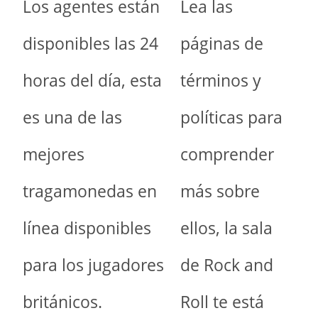
Los agentes están
Lea las
disponibles las 24
páginas de
horas del día, esta
términos y
es una de las
políticas para
mejores
comprender
tragamonedas en
más sobre
línea disponibles
ellos, la sala
para los jugadores
de Rock and
británicos.
Roll te está