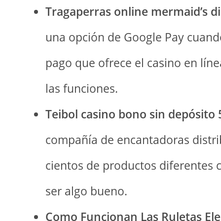
Tragaperras online mermaid’s 
una opción de Google Pay cuando
pago que ofrece el casino en lín
las funciones.
Teibol casino bono sin depósito 
compañía de encantadoras distrib
cientos de productos diferentes 
ser algo bueno.
Como Funcionan Las Ruletas Ele