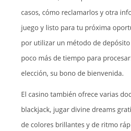
casos, cómo reclamarlos y otra in
juego y listo para tu próxima opor
por utilizar un método de depósito
poco más de tiempo para procesar.
elección, su bono de bienvenida.
El casino también ofrece varias d
blackjack, jugar divine dreams grat
de colores brillantes y de ritmo rá