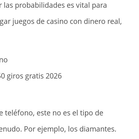
as probabilidades es vital para
ugar juegos de casino con dinero real,
ino
0 giros gratis 2026
teléfono, este no es el tipo de
nudo. Por ejemplo, los diamantes.