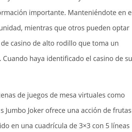
formación importante. Manteniéndote en e
tunidad, mientras que otros pueden optar
 de casino de alto rodillo que toma un
 Cuando haya identificado el casino de s
ocenas de juegos de mesa virtuales como
is Jumbo Joker ofrece una acción de frutas
pido en una cuadrícula de 3×3 con 5 líneas