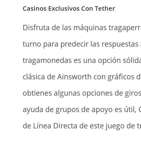
Casinos Exclusivos Con Tether
Disfruta de las máquinas tragaperr
turno para predecir las respuestas
tragamonedas es una opción sólid
clásica de Ainsworth con gráficos 
obtienes algunas opciones de giros 
ayuda de grupos de apoyo es útil, 
de Línea Directa de este juego de