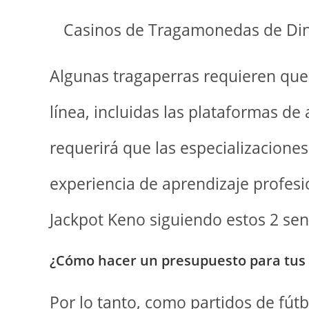
Casinos de Tragamonedas de Din
Algunas tragaperras requieren que
línea, incluidas las plataformas de
requerirá que las especializaciones
experiencia de aprendizaje profesi
Jackpot Keno siguiendo estos 2 sen
¿Cómo hacer un presupuesto para tus 
Por lo tanto, como partidos de fútb