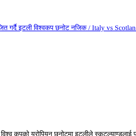
विश्व कपको युरोपियन छनोटमा इटलीले स्कटल्याण्डलाई पर