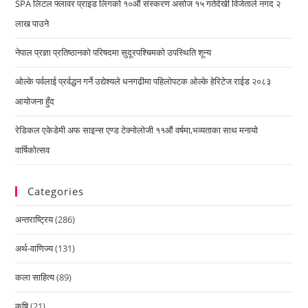
SPA लिटल फ्लावर प्राइड लिगको १०औं संस्करण असोज १५ गतेदेखी विजेताले नगद २
लाख पाउने
नेपाल प्रज्ञा प्रतिष्ठानको परिषदमा सुदूरपश्चिमको उपस्थिति शून्य
ओल्के पर्वलाई प्रर्वद्धन गर्ने उद्येश्यले धनगढीमा पहिलोपटक ओल्के हेरिटेज राईड २०८३
आयोजना हुँद
रेडिकल एकेडेमी अफ साइन्स एण्ड टेक्नोलोजी ११औं वर्षमा,भव्यताका साथ मनायो
वार्षिकोत्सव
Categories
अन्तराष्ट्रिय
(286)
अर्थ-वाणिज्य
(131)
कला साहित्य
(89)
कृषि
(21)